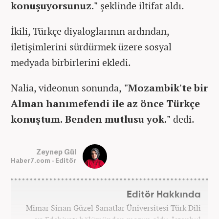
konuşuyorsunuz."
şeklinde iltifat aldı.
İkili, Türkçe diyaloglarının ardından,
iletişimlerini sürdürmek üzere sosyal
medyada birbirlerini ekledi.
Nalia, videonun sonunda,
"Mozambik'te bir
Alman hanımefendi ile az önce Türkçe
konuştum. Benden mutlusu yok."
dedi.
Zeynep Gül
Haber7.com - Editör
Editör Hakkında
Mimar Sinan Güzel Sanatlar Üniversitesi Türk Dili