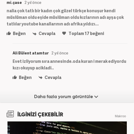
mi.çase
2 yıl önce
nalia çok tatlı bir kadın çok güzel türkçe konuşur kendi
müslüman oldu eşide müslüman oldu kızlarının adı ayşa çok
tatlılar youtube kanallarının adı afrika yıldızı...
Beğen
Cevapla
Toplam
17
beğeni
Ali Bülent atamtur
2 yıl önce
Evet izliyorum sıra annesinde.oda kuran i merak ediyordu
kızı okuyup acikladi..
Beğen
Cevapla
Daha fazla yorum görüntüle
İLGİNİZİ ÇEKEBİLİR
Makroo