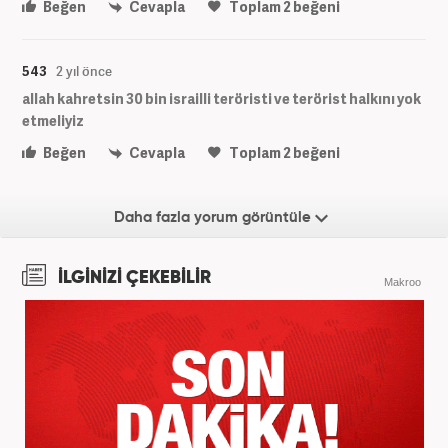
Beğen
Cevapla
Toplam
2
beğeni
543
2 yıl önce
allah kahretsin 30 bin israilli teröristi ve terörist halkını yok
etmeliyiz
Beğen
Cevapla
Toplam
2
beğeni
Daha fazla yorum görüntüle
İLGİNİZİ ÇEKEBİLİR
Makroo