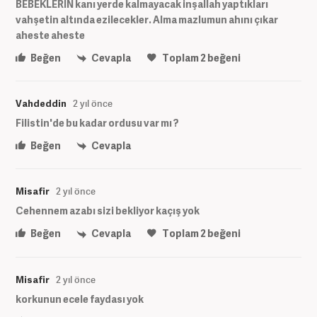
BEBEKLERİN kanı yerde kalmayacak inşallah yaptıkları
vahşetin altında ezilecekler. Alma mazlumun ahını çıkar
aheste aheste
Beğen
Cevapla
Toplam
2
beğeni
Vahdeddin
2 yıl önce
Filistin'de bu kadar ordusu var mı ?
Beğen
Cevapla
Misafir
2 yıl önce
Cehennem azabı sizi bekliyor kaçış yok
Beğen
Cevapla
Toplam
2
beğeni
Misafir
2 yıl önce
korkunun ecele faydası yok