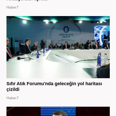
Haber7
Sıfır Atık Forumu'nda geleceğin yol haritası
çizildi
Haber7