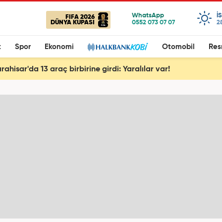
I
FIFA 2026
DÜNYA KUPASI
2
t
Spor
Ekonomi
Otomobil
Res
ahisar'da 13 araç birbirine girdi: Yaralılar var!