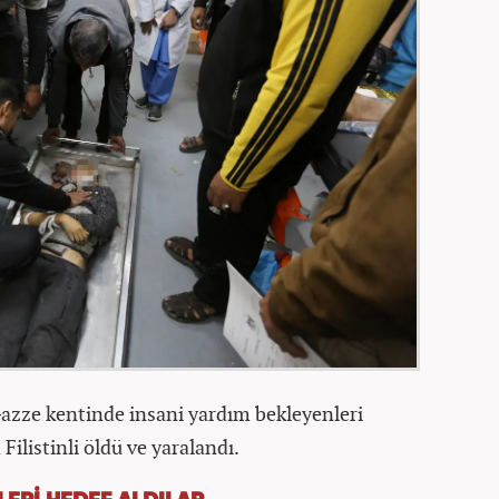
azze kentinde insani yardım bekleyenleri
ilistinli öldü ve yaralandı.