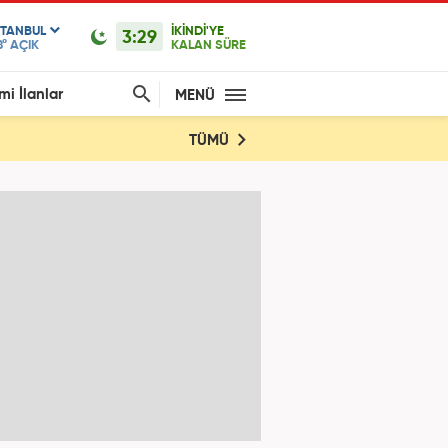
STANBUL
İKİNDİ'YE
3:29
8°
AÇIK
KALAN SÜRE
mi İlanlar
MENÜ
TÜMÜ