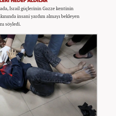
LERİ HEDEF ALDILAR
ada, İsrail güçlerinin Gazze kentinin
akınında insani yardım almayı bekleyen
ını söyledi.