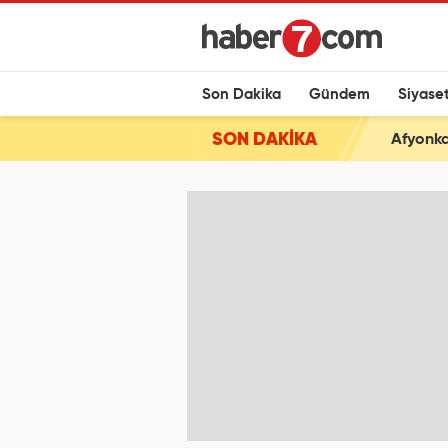
Son Dakika
Gündem
Siyase
SON DAKİKA
Afyonkar