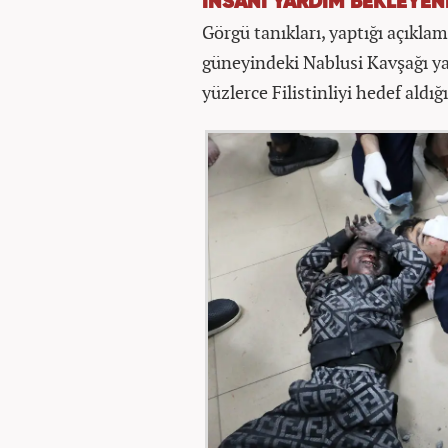
İNSANİ YARDIM BEKLEYEN
Görgü tanıkları, yaptığı açıklam
güneyindeki Nablusi Kavşağı y
yüzlerce Filistinliyi hedef aldığ