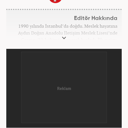
Editör Hakkında
1990 yılında İstanbul’da doğdu. Meslek hayatına
Aydın Doğan Anadolu İletişim Meslek Lisesi’nde
Gazetecilik bölümü okuyarak başladı. İlk stajını
Hürriyet Gazetesi’nde yaptı. Üniversiteyi ise
İstanbul Üniversitesi Radyo Televizyon Yayımcılığı
bölümünde tamamladı. 2009 yılında Milliyet
Gazetesi’nde internet haberciliğine başladı. 15
senelik kariyerinde çok sayıda gazete, haber portalı
ve televizyon bulunmaktadır. Meslek hayatına
Haber7.com’da “Gündem Editörü” olarak devam
etmektedir. Evli ve 2 çocuk annesidir.