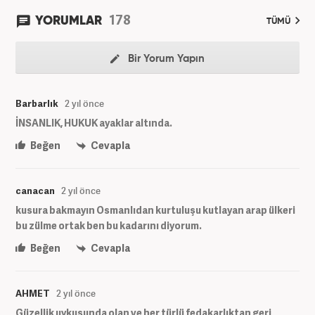
178
YORUMLAR
TÜMÜ
Bir Yorum Yapın
Barbarlık
2 yıl önce
İNSANLIK, HUKUK ayaklar altında.
Beğen
Cevapla
canacan
2 yıl önce
kusura bakmayın Osmanlıdan kurtuluşu kutlayan arap ülkeri
bu zülme ortak ben bu kadarını diyorum.
Beğen
Cevapla
AHMET
2 yıl önce
Güzellik uykusunda olan ve her türlü fedakarlıktan geri