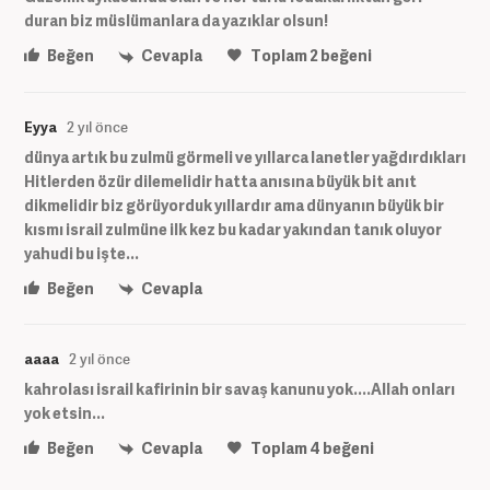
duran biz müslümanlara da yazıklar olsun!
Beğen
Cevapla
Toplam
2
beğeni
Eyya
2 yıl önce
dünya artık bu zulmü görmeli ve yıllarca lanetler yağdırdıkları
Hitlerden özür dilemelidir hatta anısına büyük bit anıt
dikmelidir biz görüyorduk yıllardır ama dünyanın büyük bir
kısmı israil zulmüne ilk kez bu kadar yakından tanık oluyor
yahudi bu işte...
Beğen
Cevapla
aaaa
2 yıl önce
kahrolası israil kafirinin bir savaş kanunu yok....Allah onları
yok etsin...
Beğen
Cevapla
Toplam
4
beğeni