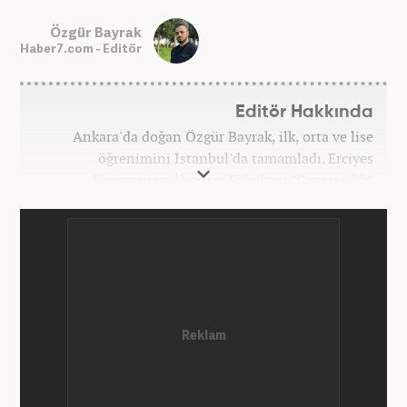
Özgür Bayrak
Haber7.com - Editör
Editör Hakkında
Ankara'da doğan Özgür Bayrak, ilk, orta ve lise
öğrenimini İstanbul'da tamamladı. Erciyes
Üniversitesi İletişim Fakültesi "Gazetecilik"
bölümünden mezun oldu. Üniversite döneminde
çeşitli yerel gazetelerde muhabir ve editör olarak
görev aldı. Star.com'da internet editörü olarak
stajını tamamladıktan sonra Medya Takip
Merkezi'nde 3 yıl boyunca Gündem, Siyaset, Spor,
Ekonomi kategorilerinde haber ve SEO içerikleriyle
birlikte galeri ve video hazırladı. 2019'un Şubat
ayından bu yana ise Haber7.com'da Gündem Editörü
olarak habercilik kariyerine devam etmektedir.