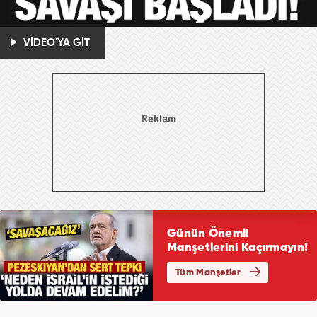
VİDEO'YA GİT