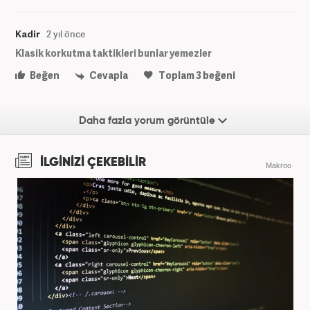
Kadir
2 yıl önce
Klasik korkutma taktikleri bunlar yemezler
Beğen
Cevapla
Toplam
3
beğeni
Daha fazla yorum görüntüle
İLGİNİZİ ÇEKEBİLİR
Makroo