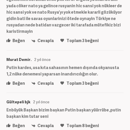
yada cöker nato ya gelince rusyanin hic sansi yok nükleer de
hic sansi yok ve nato Rusya’yı yok etmekle kararli gözüküyor
gidin bati ile savas oyunlarinizi ötede oynayin Türkiye ne
rusyadan nede batidan vazgecer iki tarafada mütefikiz bizi
karistirmayin
Beğen
Cevapla
Toplam
3
beğeni
Murat Demir.
2 yıl önce
Putin kardes, usa kıta sahasının hemen dışında okyanusta
1,2 nüke denemesi yaparsan inandırıcılığın olur.
Beğen
Cevapla
Toplam
3
beğeni
Gültepeli bjk
2 yıl önce
Enbüyük Başkan bizim başkan Putin başkan yüürrübe ,putin
başkan kim tutar seni
Beğen
Cevapla
Toplam
8
beğeni