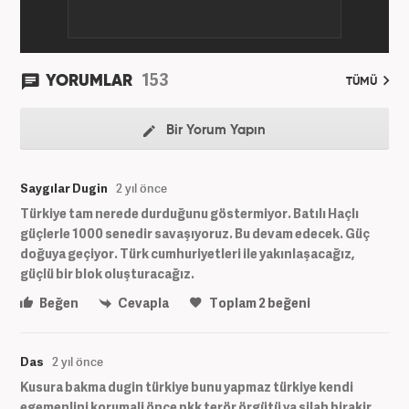
153
YORUMLAR
TÜMÜ
Bir Yorum Yapın
Saygılar Dugin
2 yıl önce
Türkiye tam nerede durduğunu göstermiyor. Batılı Haçlı
güçlerle 1000 senedir savaşıyoruz. Bu devam edecek. Güç
doğuya geçiyor. Türk cumhuriyetleri ile yakınlaşacağız,
güçlü bir blok oluşturacağız.
Beğen
Cevapla
Toplam
2
beğeni
Das
2 yıl önce
Kusura bakma dugin türkiye bunu yapmaz türkiye kendi
egemenlini korumali önce pkk terör örgütü ya silah birakir