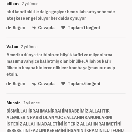
bülent
2 yıl önce
abd kendi aklı ile dalga geçiyor hem silah satıyor hemde
ateşkese engel oluyor her dalda oynuyor
Beğen
Cevapla
Toplam
1
beğeni
Vatan
2 yıl önce
Amerika dünya tarihinin en büyük kafiri ve milyonlarca
masumu vahşice katletmiş olan bir ülke. Allah bu kafir
ülkenin başına binlerce nükleer bomba yağmasını nasip
etsin.
Beğen
Cevapla
Toplam
5
beğeni
Muhsin
2 yıl önce
BİSMİLLAHİRRAHMANİRRAHİM RABBİMİZ ALLAHTIR
ALEMLERİN RABBİ OLAN YÜCE ALLAHIN KANUNLARINI
İSTERİZ ALLAHIN ADALETİNİ İSTERİZ ALLAHIN RAHMETİNİ
BEREKETİNİ FAZLINI KEREMİNİ İHSANINI İKRAMINI LUTFUNU