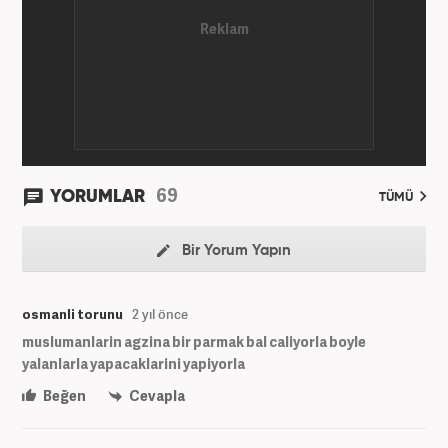
üzere ağırlıklı olarak gündem, dünya, ekonomi, spor
ve teknoloji kategorilerinde birçok haber ve
röportaja imza atarak galeri ve video hazırladı.
Bahadır Alemdar, meslek hayatına Haber7.com'da
aktif olarak devam etmektedir.
69
YORUMLAR
TÜMÜ
Bir Yorum Yapın
osmanli torunu
2 yıl önce
muslumanlarin agzina bir parmak bal caliyorla boyle
yalanlarla yapacaklarini yapiyorla
Beğen
Cevapla