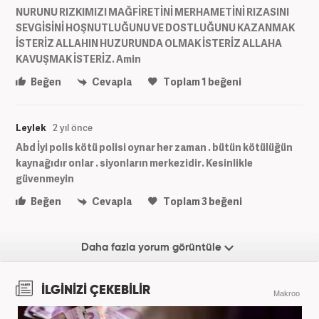
NURUNU RIZKIMIZI MAĞFİRETİNİ MERHAMETİNİ RIZASINI
SEVGİSİNİ HOŞNUTLUĞUNU VE DOSTLUĞUNU KAZANMAK
İSTERİZ ALLAHIN HUZURUNDA OLMAK İSTERİZ ALLAHA
KAVUŞMAK İSTERİZ. Amin
Beğen
Cevapla
Toplam
1
beğeni
Leylek
2 yıl önce
Abd İyi polis kötü polisi oynar her zaman . bütün kötülüğün
kaynağıdır onlar . siyonların merkezidir. Kesinlikle
güvenmeyin
Beğen
Cevapla
Toplam
3
beğeni
Daha fazla yorum görüntüle
İLGİNİZİ ÇEKEBİLİR
Makroo