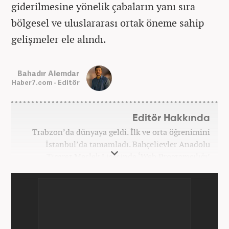
giderilmesine yönelik çabaların yanı sıra
bölgesel ve uluslararası ortak öneme sahip
gelişmeler ele alındı.
Bahadır Alemdar
Haber7.com - Editör
Editör Hakkında
Trabzon’da dünyaya geldi. İlk ve orta öğrenimini
İstanbul’da tamamladı. Bahçelievler Anadolu
Ticaret Meslek Lisesinde ‘Web Programcılığı’
bölümünden mezun oldu. Yüksek öğrenimini,
Atatürk Üniversitesinde ‘Yeni Medya ve Gazetecilik’
mezunu olarak tamamladı. Gazeteciliğe ilk adımını
2011 yılında attı. 13 yıllık profesyonel meslek
hayatında SEO içerik ve muhabirlik de dahil olmak