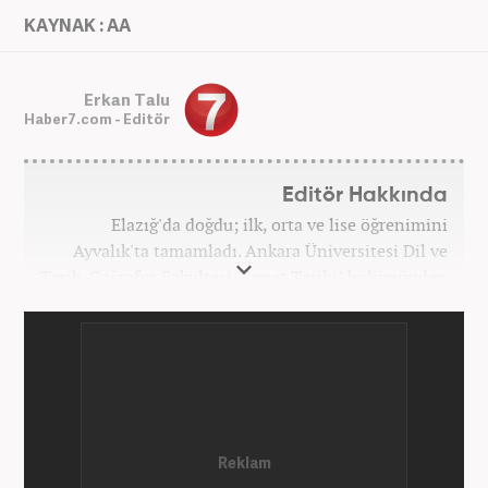
KAYNAK : AA
Erkan Talu
Haber7.com - Editör
Editör Hakkında
Elazığ'da doğdu; ilk, orta ve lise öğrenimini
Ayvalık'ta tamamladı. Ankara Üniversitesi Dil ve
Tarih-Coğrafya Fakültesi "Sanat Tarihi" bölümünden
mezun oldu. Üniversite yıllarında gazetecilik
üzerine eğitimler aldı. Haberciliğe "muhabir" olarak
Kanal 7'de başladı; daha sonra Haber 7'ye geçti.
Kariyerine, Haber7'de "editör" olarak devam ediyor.