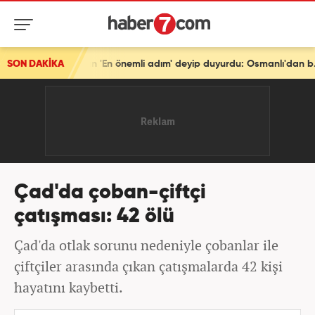
SON DAKİKA
Türkiye'den tarihi mesaj! Bakan Fidan 'En önemli adım' deyip duyurdu: Osmanlı'dan beri...
Çad'da çoban-çiftçi
çatışması: 42 ölü
Çad'da otlak sorunu nedeniyle çobanlar ile
çiftçiler arasında çıkan çatışmalarda 42 kişi
hayatını kaybetti.