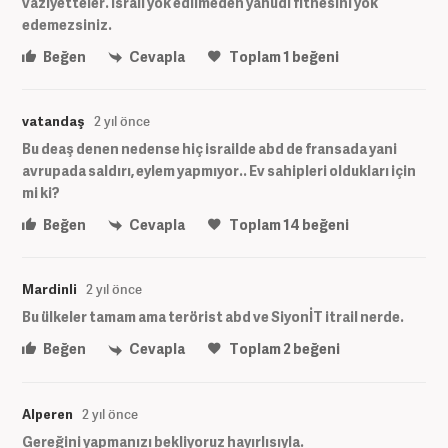
vaziyetteler. İsrail yok edilmeden yahudi fitnesini yok
edemezsiniz.
Beğen
Cevapla
Toplam
1
beğeni
vatandaş
2 yıl önce
Bu deaş denen nedense hiç israilde abd de fransada yani
avrupada saldırı, eylem yapmıyor.. Ev sahipleri oldukları için
mi ki?
Beğen
Cevapla
Toplam
14
beğeni
Mardinli
2 yıl önce
Bu ülkeler tamam ama terörist abd ve SiyonİT itrail nerde.
Beğen
Cevapla
Toplam
2
beğeni
Alperen
2 yıl önce
Gereğini yapmanızı bekliyoruz hayırlısıyla.