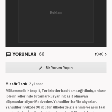
66
YORUMLAR
TÜMÜ
Bir Yorum Yapın
Misafir Tarık
2 yıl önce
Mükemmel bir tespit, Teröristler basit ama eğitilmiş, onların
iplerini ellerinde tutanlar Rusyanın basit olmayan
düşmanları diyor Medvedev. Yahudileri hafife alıyorlar.
Yahudilerin yüzde 90 ı bütün ülkelerde gizlenmiş ve aşırı faal