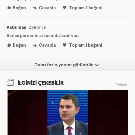
Beğen
Cevapla
Toplam
2
beğeni
Vatandaş
2 yıl önce
Bence perdenin arkasında İsrail var.
Beğen
Cevapla
Toplam
1
beğeni
Daha fazla yorum görüntüle
İLGİNİZİ ÇEKEBİLİR
Makroo