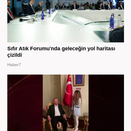
Sıfır Atık Forumu'nda geleceğin yol haritası
çizildi
Haber7