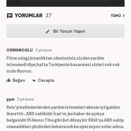
27
YORUMLAR
TÜMÜ
Bir Yorum Yapın
OSMANOGLU
2 yıl önce
Fitne odagi,insanliktan cikmissiniz,sizden yardim
istenmedi diye,hatta Turkiyenin basarmasi sizleri cok cok
uzdu iliyoruz.
Beğen
Cevapla
ppm
2 yıl önce
Reis'yi katledenlerden yardım istemeleri abesle iştigalden
ibarettir..ABD sahibidir İran'ın ,bu haber de açıkça
belgesidir !!! Akıncı Tiha gibi üst düzey bir SİHA'ya ABD sahip
olamadıkları yüzünden imkansızdı bu operasyon onlar adına