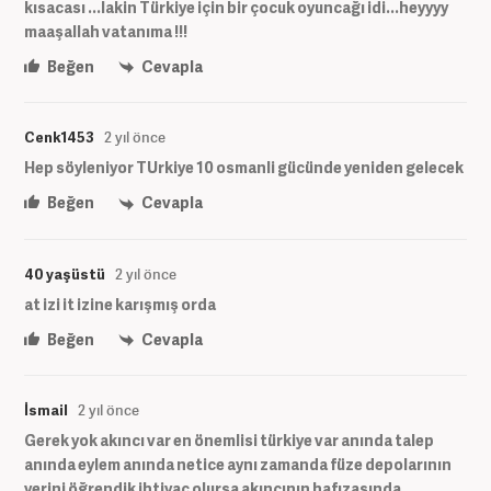
kısacası ...lakin Türkiye için bir çocuk oyuncağı idi...heyyyy
maaşallah vatanıma !!!
Beğen
Cevapla
Cenk1453
2 yıl önce
Hep söyleniyor TUrkiye 10 osmanli gücünde yeniden gelecek
Beğen
Cevapla
40 yaşüstü
2 yıl önce
at izi it izine karışmış orda
Beğen
Cevapla
İsmail
2 yıl önce
Gerek yok akıncı var en önemlisi türkiye var anında talep
anında eylem anında netice aynı zamanda füze depolarının
yerini öğrendik ihtiyaç olursa akıncının hafızasında