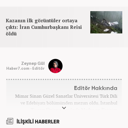
Kazanın ilk görüntüler ortaya
çıktı: İran Cumhurbaşkanı Reisi
öldü
Zeynep Gül
Haber7.com - Editör
Editör Hakkında
Mimar Sinan Güzel Sanatlar Üniversitesi Türk Dili
ve Edebiyatı bölümünden mezun oldu. İstanbul
Ticaret Üniversitesi’nde Medya ve İletişim
Sistemleri bölümünde yüksek lisans yaptı. Meslek
İLİŞKİLİ HABERLER
hayatına Yeni Şafak’ta başladı. 10 yıl gündem ve dış