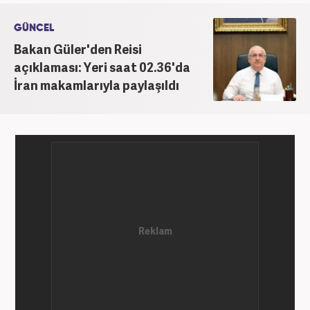
haberler editörlüğü yaptı. Halen Marmara
Üniversitesi Radyo, Sinema ve Televizyon
GÜNCEL
bölümünde doktora öğrenimi görmektedir. Ocak
Bakan Güler'den Reisi
2023'ten bu yana Haber7.com'da ‘Dış Haberler
açıklaması: Yeri saat 02.36'da
Editörü’ olarak görev yapmaktadır.
İran makamlarıyla paylaşıldı