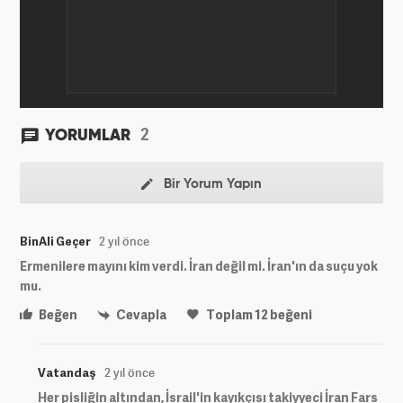
2
YORUMLAR
Bir Yorum Yapın
BinAli Geçer
2 yıl önce
Ermenilere mayını kim verdi. İran değil mi. İran'ın da suçu yok
mu.
Beğen
Cevapla
Toplam
12
beğeni
Vatandaş
2 yıl önce
Her pisliğin altından, İsrail'in kayıkçısı takiyyeci İran Fars