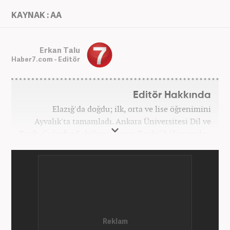
KAYNAK : AA
Erkan Talu
Haber7.com - Editör
Editör Hakkında
Elazığ'da doğdu; ilk, orta ve lise öğrenimini
Ayvalık'ta tamamladı. Ankara Üniversitesi Dil ve
Tarih-Coğrafya Fakültesi "Sanat Tarihi" bölümünden
mezun oldu. Üniversite yıllarında gazetecilik
üzerine eğitimler aldı. Haberciliğe "muhabir" olarak
Kanal 7'de başladı; daha sonra Haber 7'ye geçti.
Kariyerine, Haber7'de "editör" olarak devam ediyor.