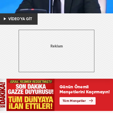
VİDEO'YA GİT