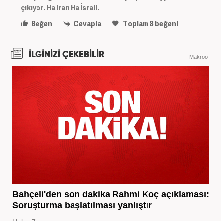
çıkıyor. Ha iran Ha İsrail.
Beğen
Cevapla
Toplam
8
beğeni
İLGİNİZİ ÇEKEBİLİR
Makroo
Bahçeli'den son dakika Rahmi Koç açıklaması:
Soruşturma başlatılması yanlıştır