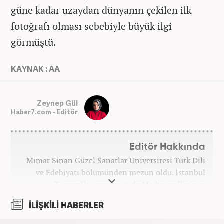
güne kadar uzaydan dünyanın çekilen ilk
fotoğrafı olması sebebiyle büyük ilgi
görmüştü.
KAYNAK : AA
Zeynep Gül
Haber7.com - Editör
Editör Hakkında
Mimar Sinan Güzel Sanatlar Üniversitesi Türk Dili
ve Edebiyatı bölümünden mezun oldu. İstanbul
Ticaret Üniversitesi’nde Medya ve İletişim
Sistemleri bölümünde yüksek lisans yaptı. Meslek
İLİŞKİLİ HABERLER
hayatına Yeni Şafak’ta başladı. 10 yıl gündem ve dış
haberler editörlüğü yaptı. Halen Marmara