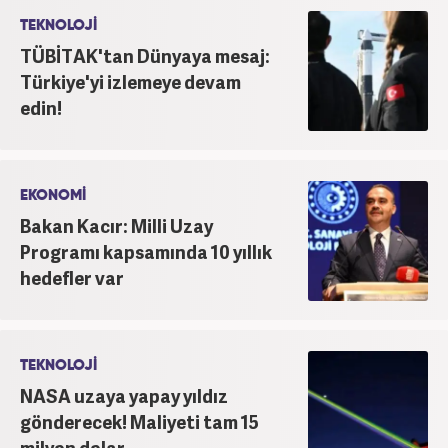
Üniversitesi Radyo, Sinema ve Televizyon
TEKNOLOJİ
bölümünde doktora öğrenimi görmektedir. Ocak
TÜBİTAK'tan Dünyaya mesaj:
2023'ten bu yana Haber7.com'da ‘Dış Haberler
Türkiye'yi izlemeye devam
Editörü’ olarak görev yapmaktadır.
edin!
EKONOMİ
Bakan Kacır: Milli Uzay
Programı kapsamında 10 yıllık
hedefler var
TEKNOLOJİ
NASA uzaya yapay yıldız
gönderecek! Maliyeti tam 15
milyon dolar...