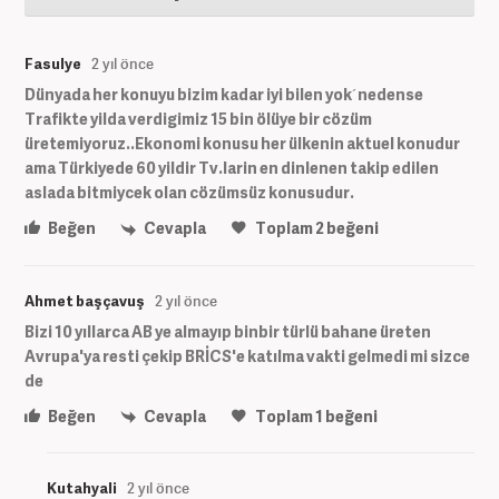
Fasulye
2 yıl önce
Dünyada her konuyu bizim kadar iyi bilen yok´nedense
Trafikte yilda verdigimiz 15 bin ölüye bir cözüm
üretemiyoruz..Ekonomi konusu her ülkenin aktuel konudur
ama Türkiyede 60 yildir Tv.larin en dinlenen takip edilen
aslada bitmiycek olan cözümsüz konusudur.
Beğen
Cevapla
Toplam
2
beğeni
Ahmet başçavuş
2 yıl önce
Bizi 10 yıllarca AB ye almayıp binbir türlü bahane üreten
Avrupa'ya resti çekip BRİCS'e katılma vakti gelmedi mi sizce
de
Beğen
Cevapla
Toplam
1
beğeni
Kutahyali
2 yıl önce