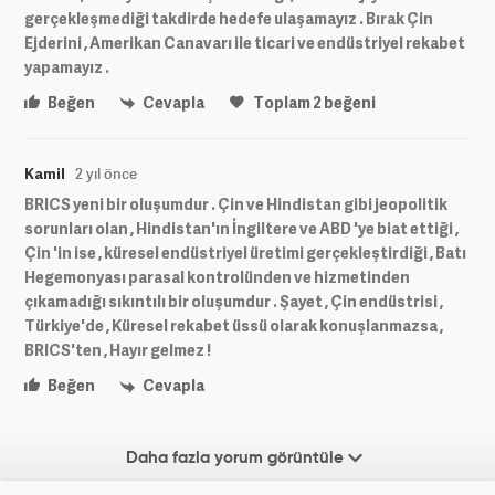
gerçekleşmediği takdirde hedefe ulaşamayız . Bırak Çin
Ejderini , Amerikan Canavarı ile ticari ve endüstriyel rekabet
yapamayız .
Beğen
Cevapla
Toplam
2
beğeni
Kamil
2 yıl önce
BRICS yeni bir oluşumdur . Çin ve Hindistan gibi jeopolitik
sorunları olan , Hindistan'ın İngiltere ve ABD 'ye biat ettiği ,
Çin 'in ise , küresel endüstriyel üretimi gerçekleştirdiği , Batı
Hegemonyası parasal kontrolünden ve hizmetinden
çıkamadığı sıkıntılı bir oluşumdur . Şayet , Çin endüstrisi ,
Türkiye'de , Küresel rekabet üssü olarak konuşlanmazsa ,
BRICS'ten , Hayır gelmez !
Beğen
Cevapla
Daha fazla yorum görüntüle