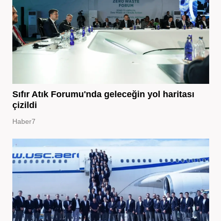
Sıfır Atık Forumu'nda geleceğin yol haritası
çizildi
Haber7