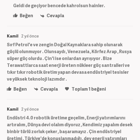
Geldi de geçiyor bencede kahrolsun hainler.
Beğen
Cevapla
Kamil
2 yıl önce
Sırf Petrol'e ve zengin Doğal Kaynaklara sahip olunarak
güçlü olunmuyor . Olunsaydı , Venezuela , Körfez Arap , Rusya
süper güç olurdu . Çin'i ise onlardan ayrışıyor . Bize
Terawattlarca saat enerji üreten nükleer güç santralleri ve
tıkır tıkır robotik üretim yapan devasa endüstriyel tesisler
ve yüksek teknoloji lazımdır .
Beğen
Cevapla
Toplam
1
beğeni
Kamil
2 yıl önce
Endüstri 4.0 robotik üretime geçelim , Enerji yatırımlarını
artıralım , Dünya devi olalım diyoruz , Kendimiz yapalım desek
binbir türlü zorluk çeker , başaramayız . Çin endüstriyel
üretimi , Türkiye'de konuşlanmadığı , dev enerji yatırımları