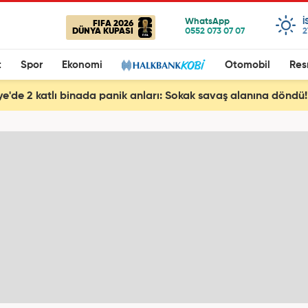
I
FIFA 2026
DÜNYA KUPASI
2
t
Spor
Ekonomi
Otomobil
Res
e'de 2 katlı binada panik anları: Sokak savaş alanına döndü!