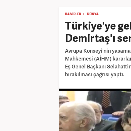
HABERLER
DÜNYA
Türkiye'ye gel
Demirtaş'ı se
Avrupa Konseyi'nin yasama 
Mahkemesi (AİHM) kararları
Eş Genel Başkanı Selahatti
bırakılması çağrısı yaptı.