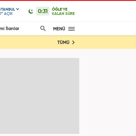
STANBUL
ÖĞLE'YE
0:31
7°
AÇIK
KALAN SÜRE
mi İlanlar
MENÜ
TÜMÜ