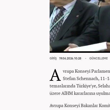
GİRİŞ
19.06.2024 10:28
GÜNCELLEME
A
vrupa Konseyi Parlamen
Stefan Schennach, 11-14
temaslarında Türkiye'ye, Sela
üzere AİHM kararlarına uyulması
Avrupa Konseyi Bakanlar Komite