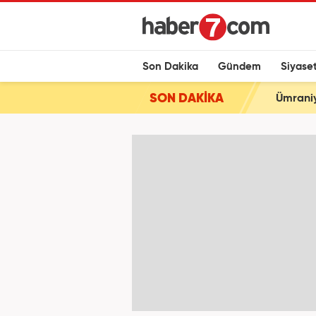
Son Dakika
Gündem
Siyase
SON DAKİKA
Ümraniy