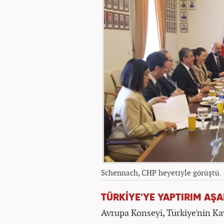
Schennach, CHP heyetiyle görüştü.
TÜRKİYE'YE YAPTIRIM AŞ
Avrupa Konseyi, Türkiye'nin Ka