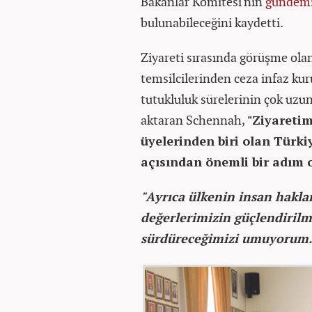
Bakanlar Komitesi'nin
gündem
bulunabileceğini kaydetti.
Ziyareti sırasında görüşme olan
temsilcilerinden ceza infaz kuru
tutukluluk sürelerinin çok uzun
aktaran Schennah,
"Ziyaretim
üyelerinden biri olan Türkiy
açısından önemli bir adım 
"Ayrıca ülkenin insan hakla
değerlerimizin güçlendirilme
sürdüreceğimizi umuyorum.