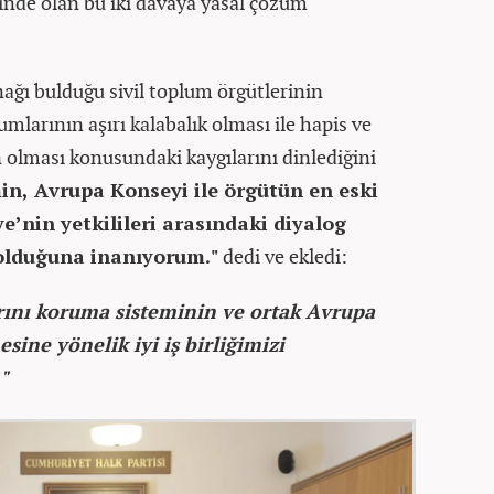
inde olan bu iki davaya yasal çözüm
ağı bulduğu sivil toplum örgütlerinin
mlarının aşırı kalabalık olması ile hapis ve
 olması konusundaki kaygılarını dinlediğini
in, Avrupa Konseyi ile örgütün en eski
e’nin yetkilileri arasındaki diyalog
olduğuna inanıyorum."
dedi ve ekledi:
rını koruma sisteminin ve ortak Avrupa
sine yönelik iyi iş birliğimizi
"