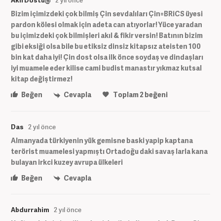
Akıl Dostu@
2 yıl önce
Bizim içimizdeki çok bilmiş Çin sevdalıları Çin=BRiCS üyesi
pardon kölesi olmak için adeta can atıyorlar! Yüce yaradan
bu içimizdeki çok bilmişleri akıl & fikir versin! Batının bizim
gibi eksiği olsa bile bu etiksiz dinsiz kitapsız ateisten 100
bin kat daha iyi! Çin dost olsa ilk önce soydaş ve dindaşları
iyi muamele eder kilise cami budist manastır yıkmaz kutsal
kitap değiştirmez!
Beğen
Cevapla
Toplam
2
beğeni
Das
2 yıl önce
Almanyada türkiyenin yük gemisne baski yapip kaptana
terörist muamelesi yapmıştı Ortadoğu daki savaş larla kana
bulayan irkci kuzey avrupa ülkeleri
Beğen
Cevapla
Abdurrahim
2 yıl önce