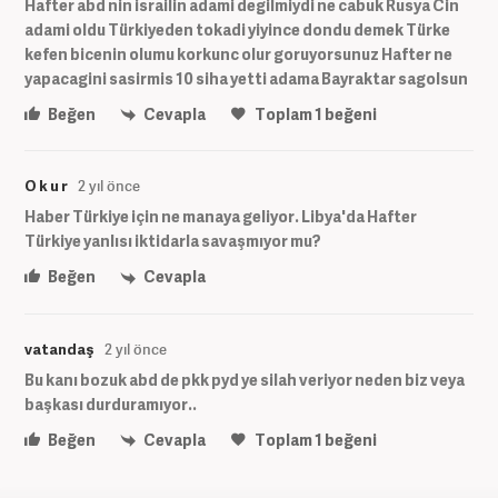
Hafter abd nin israilin adami degilmiydi ne cabuk Rusya Cin
adami oldu Türkiyeden tokadi yiyince dondu demek Türke
kefen bicenin olumu korkunc olur goruyorsunuz Hafter ne
yapacagini sasirmis 10 siha yetti adama Bayraktar sagolsun
Beğen
Cevapla
Toplam
1
beğeni
O k u r
2 yıl önce
Haber Türkiye için ne manaya geliyor. Libya'da Hafter
Türkiye yanlısı iktidarla savaşmıyor mu?
Beğen
Cevapla
vatandaş
2 yıl önce
Bu kanı bozuk abd de pkk pyd ye silah veriyor neden biz veya
başkası durduramıyor..
Beğen
Cevapla
Toplam
1
beğeni