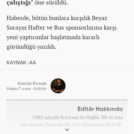
çalıştığı"
öne sürüldü.
Haberde, bütün bunlara karşılık Beyaz
Sarayın Hafter ve Rus sponsorlarına karşı
yeni yaptırımlar başlatmada kararlı
göründüğü yazıldı.
KAYNAK : AA
Emrah Konak
Haber7.com - Editör
Editör Hakkında
1992 yılında Erzurum'da doğdu. İlk ve orta
öğrenimini Erzurum'da, lise öğrenimini Rize'de,
lisans öğrenimi ise Atatürk Üniversitesi'nde