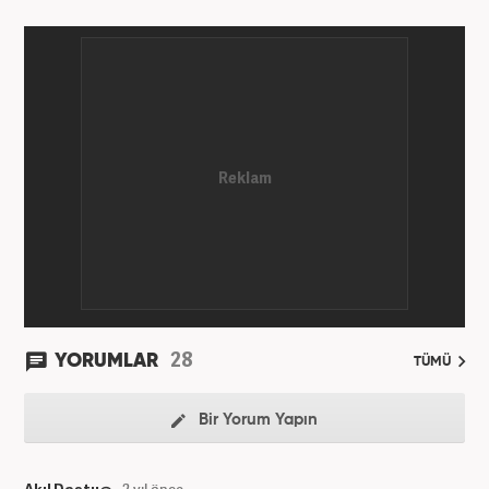
tamamladı. Halihazırda Nevşehir Hacı Bektaş
Üniversitesi'nde yüksek lisans öğrenimine devam
ediyor. Meslek hayatına 2015 yılında başlayıp birçok
haber sitesi ve televizyon kanalında farklı
pozisyonlarda görev aldı. Şu an meslek hayatına
haber7.com'da "Editör" olarak devam ediyor.
28
YORUMLAR
TÜMÜ
Bir Yorum Yapın