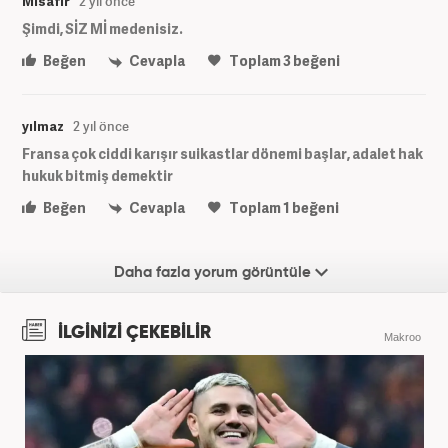
Misafir
2 yıl önce
Şimdi, SİZ Mİ medenisiz.
Beğen
Cevapla
Toplam
3
beğeni
yılmaz
2 yıl önce
Fransa çok ciddi karışır suikastlar dönemi başlar, adalet hak
hukuk bitmiş demektir
Beğen
Cevapla
Toplam
1
beğeni
Daha fazla yorum görüntüle
İLGİNİZİ ÇEKEBİLİR
Makroo