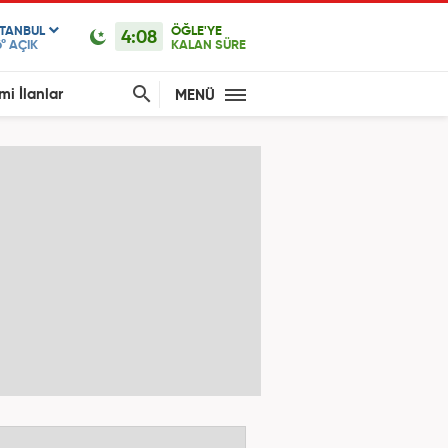
STANBUL
ÖĞLE'YE
4:08
°
AÇIK
KALAN SÜRE
mi İlanlar
MENÜ