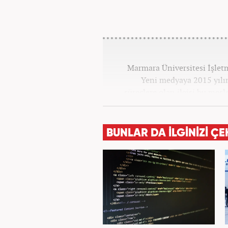
Marmara Üniversitesi İşle
Yeni medyaya 2015 yılınd
süreçlere olan ilgisi bu mes
Star, Güneş, Akşam ve A
bulundu. Her türlü dezenforma
politics) yaşandığı günümüz 
BUNLAR DA İLGİNİZİ ÇE
bilgi aktarımına yardımcı 
geliştirmek üzere çaba 