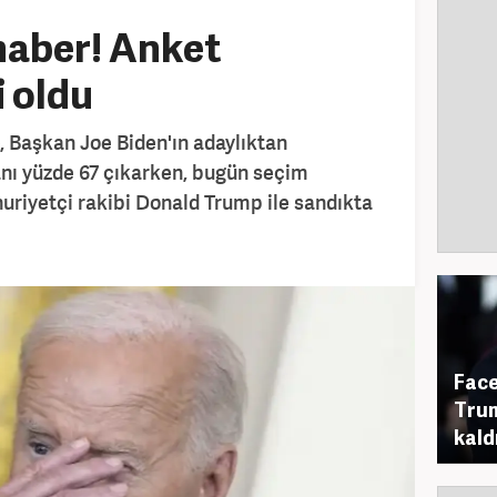
haber! Anket
i oldu
 Başkan Joe Biden'ın adaylıktan
anı yüzde 67 çıkarken, bugün seçim
iyetçi rakibi Donald Trump ile sandıkta
Face
Trum
kald