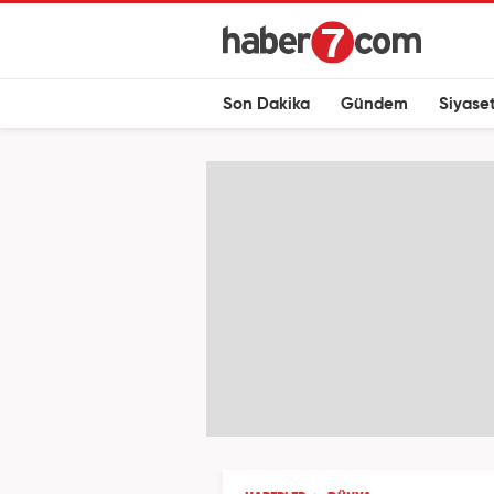
Son Dakika
Gündem
Siyase