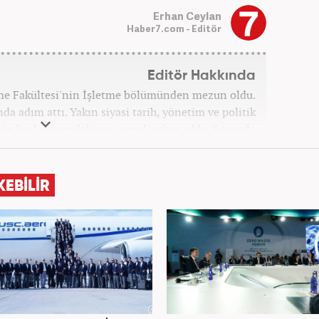
Erhan Ceylan
Haber7.com - Editör
Editör Hakkında
tme Fakültesi'nin İşletme bölümünden mezun oldu.
a adım attı. Yakın siyasi tarih, yönetim ve politik
leğe başlamasındaki en önemli etken oldu. Sırasıyla
 Haber'de gündem ve politika editörlüğü görevinde
syonun olduğu, Hakikat ötesi siyasetin (Post truth
dünyasında, tahrif edilen olguları savunmak, temiz
KEBİLİR
olmak ve kamuoyunun dijital-medya okuryazarlığını
gösteriyor. Dijital medya kariyeri Haber 7'de devam
etmektedir.