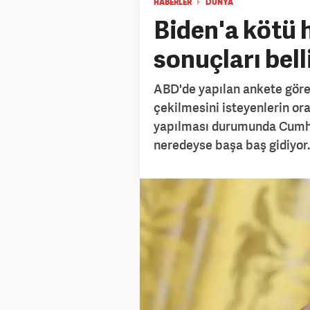
HABERLER
DÜNYA
Biden'a kötü 
sonuçları bell
ABD'de yapılan ankete göre,
çekilmesini isteyenlerin or
yapılması durumunda Cumhur
neredeyse başa baş gidiyor.