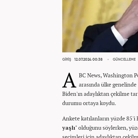
GİRİŞ
12.07.2024 00:38
GÜNCELLEME
A
BC News, Washington Po
arasında ülke genelinde 2
Biden'ın adaylıktan çekilme ta
durumu ortaya koydu.
Ankete katılanların yüzde 85'i 
yaşlı
" olduğunu söylerken, yüz
seçimleri için adaylıktan çekilme