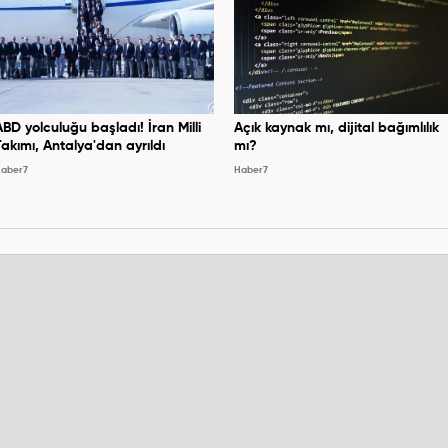
ABD yolculuğu başladı! İran Milli
Açık kaynak mı, dijital bağımlılık
Takımı, Antalya'dan ayrıldı
mı?
aber7
Haber7