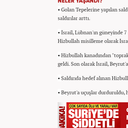
NELER YAŞANDI?
•
Golan Tepelerine yapılan sald
saldırılar arttı.
•
İsrail, Lübnan'ın güneyinde 7 
Hizbullah misilleme olarak İsra
•
Hizbullah kanadından "toprak
geldi. Son olarak İsrail, Beyrut'
•
Saldırıda hedef alınan Hizbul
•
Beyrut'a uçuşlar durduruldu, h