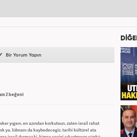
DİĞE
Bir Yorum Yapın
am
2
beğeni
er yıgsın. en azından korkutsun. zaten israil rahat
azık ya. lübnanı da kaybedecegiz. tarihi kültürel ata
nra israil durmaz ki. kimse sesini cıkartmıyor cünkü.