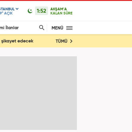
STANBUL
AKŞAM'A
1:52
9°
AÇIK
KALAN SÜRE
mi İlanlar
MENÜ
yi şikayet edecek
TÜMÜ