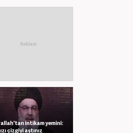
allah'tan intikam yemini:
ızı çizgiyi aştınız