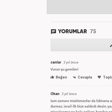
75
YORUMLAR
canlar
2 yıl önce
Vurun şu gemileri
Beğen
Cevapla
Topl
Okan
2 yıl önce
tam zamanı müslümanlar da lübnana ask
durmaz. israil ilk bize saldırdı desin. y
miraslarımız ne hala geliyor. bundan so