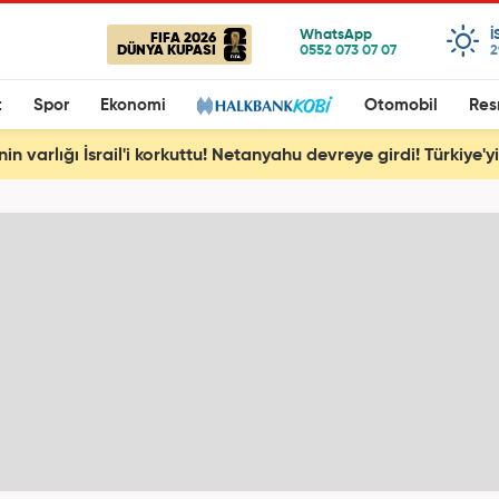
I
FIFA 2026
DÜNYA KUPASI
2
t
Spor
Ekonomi
Otomobil
Res
nin varlığı İsrail'i korkuttu! Netanyahu devreye girdi! Türkiye'