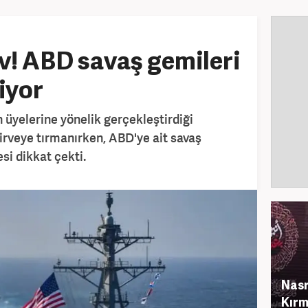
ev! ABD savaş gemileri
iyor
h üyelerine yönelik gerçekleştirdiği
 zirveye tırmanırken, ABD'ye ait savaş
i dikkat çekti.
Nasr
Kırm