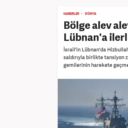
HABERLER
DÜNYA
Bölge alev al
Lübnan'a ilerl
İsrail'in Lübnan'da Hizbulla
saldırıyla birlikte tansiyon
gemilerinin harekete geçmes