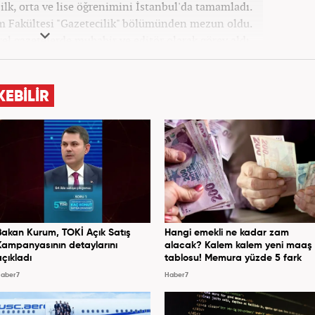
lk, orta ve lise öğrenimini İstanbul'da tamamladı.
şim Fakültesi "Gazetecilik" bölümünden mezun oldu.
el gazetelerde muhabir ve editör olarak görev aldı.
rü olarak stajını tamamladıktan sonra Medya Takip
dem, Siyaset, Spor, Ekonomi kategorilerinde haber
 galeri ve video hazırladı. 2019'un Şubat ayından bu
KEBİLİR
Gündem Editörü olarak habercilik kariyerine devam
etmektedir.
Bakan Kurum, TOKİ Açık Satış
Hangi emekli ne kadar zam
Kampanyasının detaylarını
alacak? Kalem kalem yeni maaş
açıkladı
tablosu! Memura yüzde 5 fark
aber7
Haber7