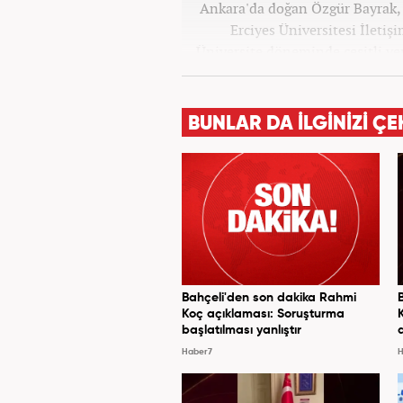
Ankara'da doğan Özgür Bayrak, i
Erciyes Üniversitesi İleti
Üniversite döneminde çeşitli yer
Star.com'da internet editö
Merkezi'nde 3 yıl boyunca Gün
ve SEO içerikleriyle birlikte
BUNLAR DA İLGİNİZİ ÇE
yana ise Haber7.com'da 
Bahçeli'den son dakika Rahmi
Koç açıklaması: Soruşturma
başlatılması yanlıştır
Haber7
H