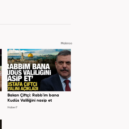
Makroo
Bakan Çiftçi: Rabb'im bana
Kudüs Valiliğini nasip et
Haber7