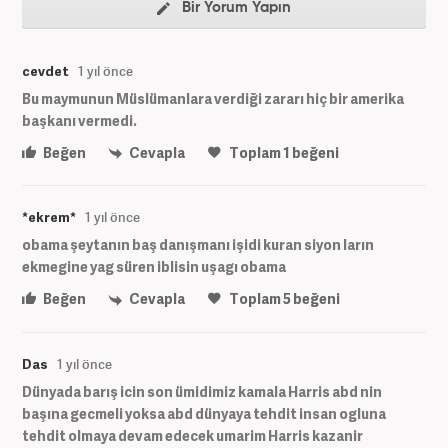
Bir Yorum Yapın
cevdet
1 yıl önce
Bu maymunun Müslümanlara verdiği zararı hiç bir amerika
başkanı vermedi.
Beğen
Cevapla
Toplam
1
beğeni
*ekrem*
1 yıl önce
obama şeytanın baş danışmanı işidi kuran siyon ların
ekmegine yag süren iblisin uşagı obama
Beğen
Cevapla
Toplam
5
beğeni
Das
1 yıl önce
Dünyada barış icin son ümidimiz kamala Harris abd nin
başına gecmeli yoksa abd dünyaya tehdit insan ogluna
tehdit olmaya devam edecek umarim Harris kazanir