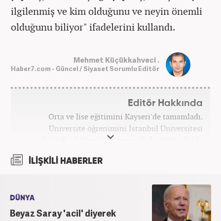
ilgilenmiş ve kim olduğunu ve neyin önemli
olduğunu biliyor" ifadelerini kullandı.
Mehmet Küçükkahveci .
Haber7.com - Güncel / Siyaset Sorumlu Editör
Editör Hakkında
Orta ve lise eğitimini Kayseri'de tamamladı.
Üniversite öğrenimini İstanbul Üniversitesi
Coğrafya bölümünde tamamladı. 2008 yılında
Haber7.com'da gazetecilik mesleğine ilk adımını
İLİŞKİLİ HABERLER
attı. 15 yıllık profesyonel editörlük kariyerinde tüm
kategorilerde görev yaptı. Meslek hayatına
Haber7.com'da 'Güncel/Siyaset Sorumlu Editörü'
olarak devam etmektedir.
DÜNYA
Beyaz Saray 'acil' diyerek