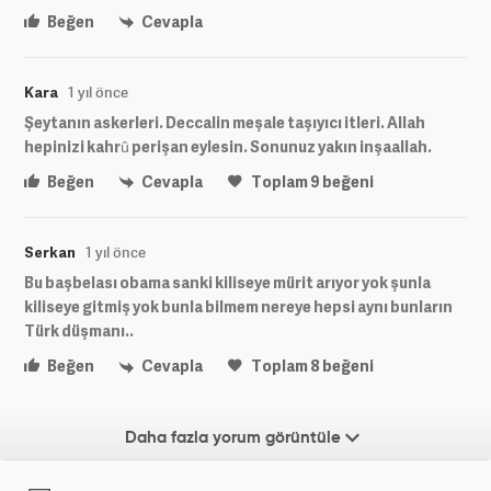
Beğen
Cevapla
Kara
1 yıl önce
Şeytanın askerleri. Deccalin meşale taşıyıcı itleri. Allah
hepinizi kahrû perişan eylesin. Sonunuz yakın inşaallah.
Beğen
Cevapla
Toplam
9
beğeni
Serkan
1 yıl önce
Bu başbelası obama sanki kiliseye mürit arıyor yok şunla
kiliseye gitmiş yok bunla bilmem nereye hepsi aynı bunların
Türk düşmanı..
Beğen
Cevapla
Toplam
8
beğeni
Daha fazla yorum görüntüle