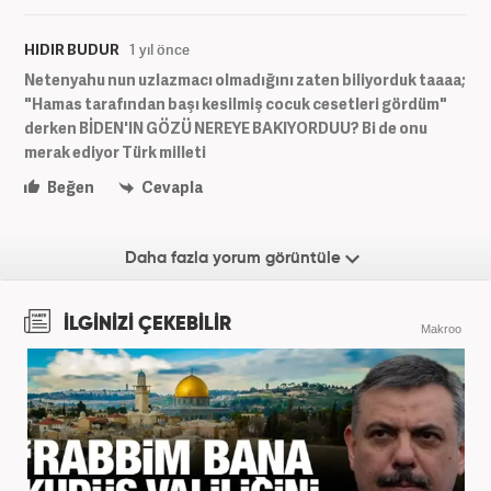
HIDIR BUDUR
1 yıl önce
Netenyahu nun uzlazmacı olmadığını zaten biliyorduk taaaa;
"Hamas tarafından başı kesilmiş cocuk cesetleri gördüm"
derken BİDEN'IN GÖZÜ NEREYE BAKIYORDUU? Bi de onu
merak ediyor Türk milleti
Beğen
Cevapla
Daha fazla yorum görüntüle
İLGİNİZİ ÇEKEBİLİR
Makroo