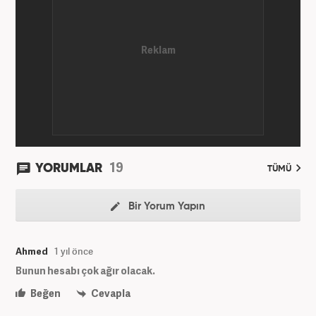
senelik kariyerinde çok sayıda gazete, haber portalı
ve televizyon bulunmaktadır. Meslek hayatına
Haber7.com’da “Gündem Editörü” olarak devam
etmektedir. Evli ve 2 çocuk annesidir.
19
YORUMLAR
TÜMÜ
Bir Yorum Yapın
Ahmed
1 yıl önce
Bunun hesabı çok ağır olacak.
Beğen
Cevapla