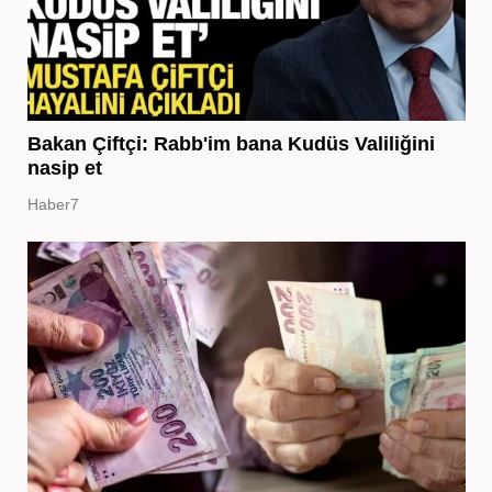
Bakan Çiftçi: Rabb'im bana Kudüs Valiliğini
nasip et
Haber7