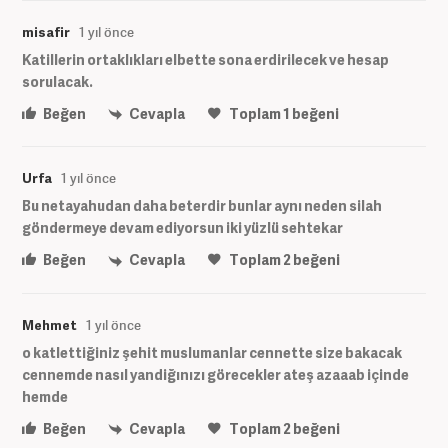
misafir
1 yıl önce
Katillerin ortaklıkları elbette sona erdirilecek ve hesap
sorulacak.
Beğen
Cevapla
Toplam
1
beğeni
Urfa
1 yıl önce
Bu netayahudan daha beterdir bunlar aynı neden silah
göndermeye devam ediyorsun iki yüzlü sehtekar
Beğen
Cevapla
Toplam
2
beğeni
Mehmet
1 yıl önce
o katlettiğiniz şehit muslumanlar cennette size bakacak
cennemde nasıl yandiğınızı görecekler ateş azaaab içinde
hemde
Beğen
Cevapla
Toplam
2
beğeni