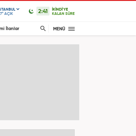
ISTANBUL
İKİNDİ'YE
2:41
7°
AÇIK
KALAN SÜRE
mi İlanlar
MENÜ