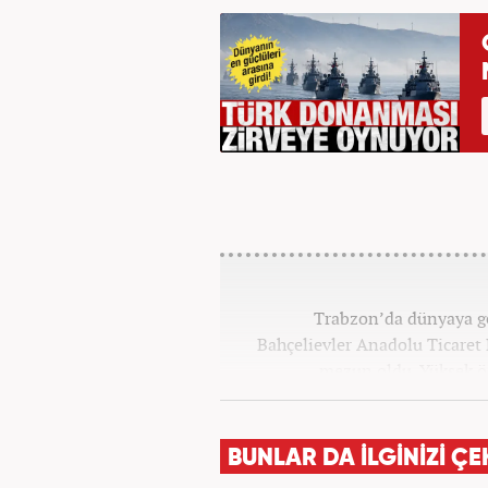
Trabzon’da dünyaya ge
Bahçelievler Anadolu Ticaret
mezun oldu. Yüksek ö
Gazetecilik’ mezunu olarak tam
13 yıllık profesyonel meslek
üzere ağırlıklı olarak gündem
BUNLAR DA İLGİNİZİ ÇE
birçok haber ve röportaja imz