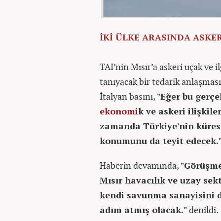
İKİ ÜLKE ARASINDA ASKERİ
TAI’nin Mısır’a askeri uçak ve i
tanıyacak bir tedarik anlaşmas
İtalyan basını,
"Eğer bu gerçe
ekonomi
k ve askeri ilişki
zamanda Türkiye'nin küres
konumunu da teyit edecek.
Haberin devamında,
"Görüşme
Mısır havacılık ve uzay sek
kendi savunma sanayisini 
adım atmış olacak."
denildi.