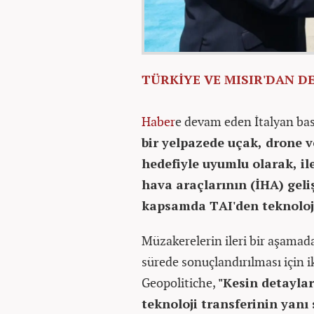
TÜRKİYE VE MISIR'DAN D
Haber
e devam eden İtalyan bas
bir yelpazede uçak, drone 
hedefiyle uyumlu olarak, il
hava araçlarının (İHA) geli
kapsamda TAI'den teknoloji 
Müzakerelerin ileri bir aşamada
sürede sonuçlandırılması için i
Geopolitiche,
"Kesin detayla
teknoloji transferinin yanı