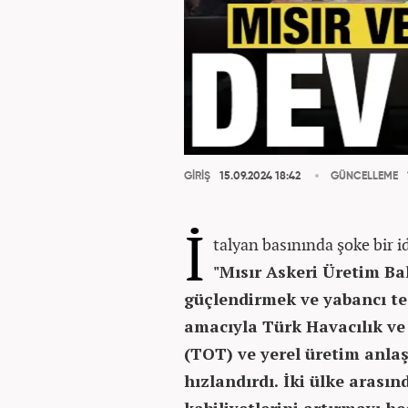
GİRİŞ
15.09.2024 18:42
GÜNCELLEME
İ
talyan basınında şoke bir id
"Mısır Askeri Üretim B
güçlendirmek ve yabancı te
amacıyla Türk Havacılık ve 
(TOT) ve yerel üretim anl
hızlandırdı. İki ülke arasınd