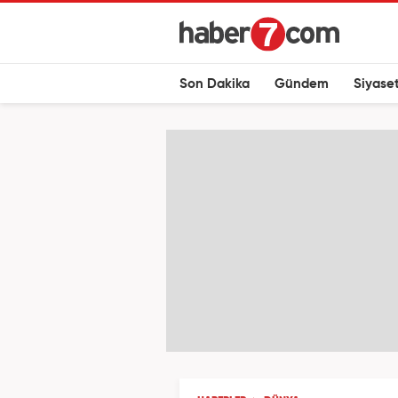
Son Dakika
Gündem
Siyase