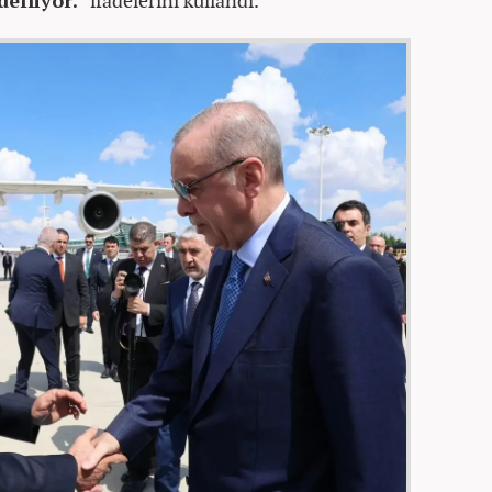
defliyor."
ifadelerini kullandı.