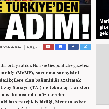
Mari
gize
geld
15.09.2024 18:42
dia ortaya atıldı. Notizie Geopolitiche gazetesi,
akanlığı (MoMP), savunma sanayisini
darikçilere olan bağımlılığı azaltmak
Uzay Sanayii (TAI) ile teknoloji transferi
aşması konusunda müzakereleri
aki bu stratejik iş birliği, Mısır’ın askeri