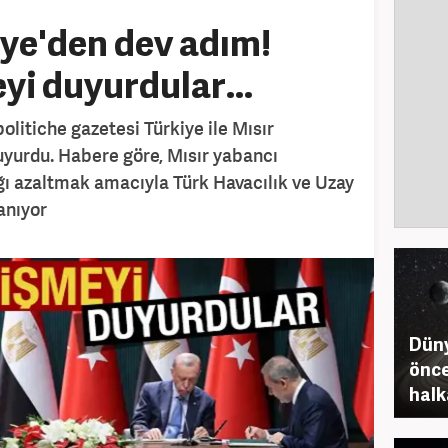
iye'den dev adım!
yi duyurdular...
olitiche gazetesi Türkiye ile Mısır
uyurdu. Habere göre, Mısır yabancı
ığı azaltmak amacıyla Türk Havacılık ve Uzay
lanıyor
Düny
önce
halk