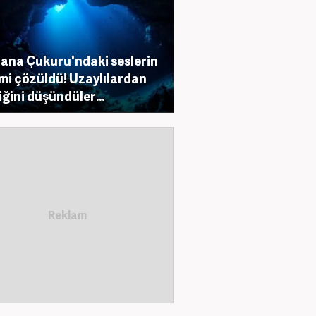
ana Çukuru'ndaki seslerin
mi çözüldü! Uzaylılardan
iğini düşündüler...