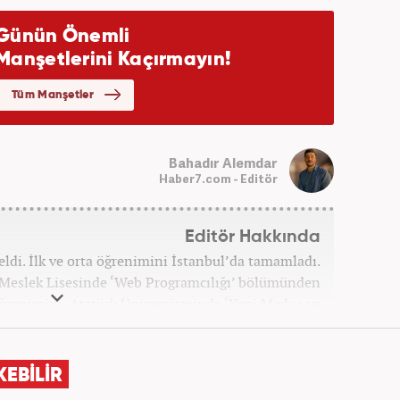
Bahadır Alemdar
Haber7.com - Editör
Editör Hakkında
ldi. İlk ve orta öğrenimini İstanbul’da tamamladı.
 Meslek Lisesinde ‘Web Programcılığı’ bölümünden
ğrenimini, Atatürk Üniversitesinde ‘Yeni Medya ve
amladı. Gazeteciliğe ilk adımını 2011 yılında attı.
 hayatında SEO içerik ve muhabirlik de dahil olmak
, dünya, ekonomi, spor ve teknoloji kategorilerinde
KEBİLİR
a atarak galeri ve video hazırladı. Bahadır Alemdar,