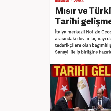
HABERLER
DÜNYA
Mısır ve Türk
Tarihi gelişme
İtalya merkezli Notizie Geop
arasındaki dev anlaşmayı d
tedarikçilere olan bağımlıl
Sanayii ile iş birliğine hazır