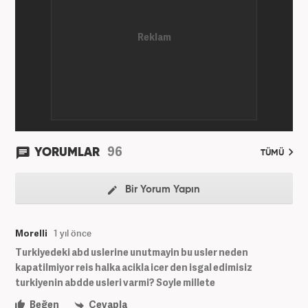
96
YORUMLAR
TÜMÜ
Bir Yorum Yapın
Morelli
1 yıl önce
Turkiyedeki abd uslerine unutmayin bu usler neden
kapatilmiyor reis halka acikla icer den isgal edimisiz
turkiyenin abdde usleri varmi? Soyle millete
Beğen
Cevapla