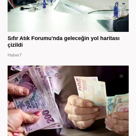
Sıfır Atık Forumu'nda geleceğin yol haritası
çizildi
Haber7