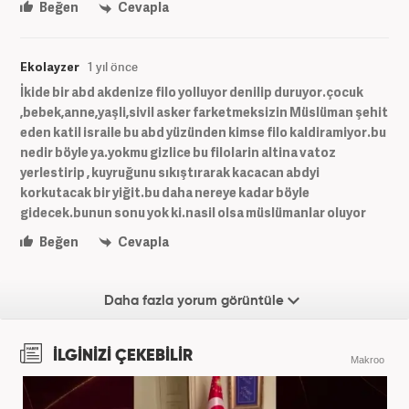
Beğen
Cevapla
Ekolayzer
1 yıl önce
İkide bir abd akdenize filo yolluyor denilip duruyor.çocuk
,bebek,anne,yaşli,sivil asker farketmeksizin Müslüman şehit
eden katil israile bu abd yüzünden kimse filo kaldiramiyor.bu
nedir böyle ya.yokmu gizlice bu filolarin altina vatoz
yerlestirip , kuyruğunu sıkıştırarak kacacan abdyi
korkutacak bir yiğit.bu daha nereye kadar böyle
gidecek.bunun sonu yok ki.nasil olsa müslümanlar oluyor
Beğen
Cevapla
Daha fazla yorum görüntüle
İLGİNİZİ ÇEKEBİLİR
Makroo