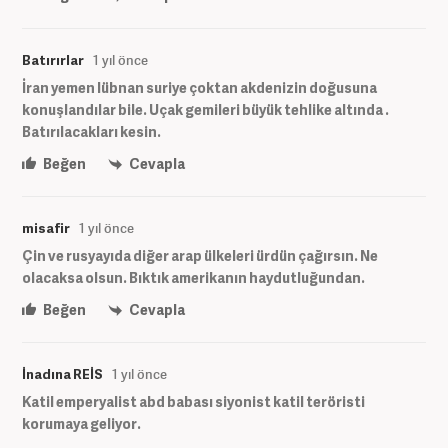
Batırırlar
1 yıl önce
İran yemen lübnan suriye çoktan akdenizin doğusuna
konuşlandılar bile. Uçak gemileri büyük tehlike altında .
Batırılacakları kesin.
Beğen
Cevapla
misafir
1 yıl önce
Çin ve rusyayıda diğer arap ülkeleri ürdün çağırsın. Ne
olacaksa olsun. Bıktık amerikanın haydutluğundan.
Beğen
Cevapla
İnadına REİS
1 yıl önce
Katil emperyalist abd babası siyonist katil teröristi
korumaya geliyor.