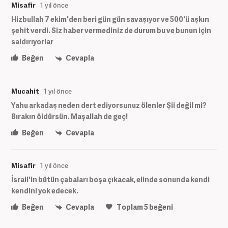
Misafir
1 yıl önce
Hizbullah 7 ekim'den beri gün gün savaşıyor ve 500'ü aşkın
şehit verdi. Siz haber vermediniz de durum bu ve bunun için
saldırıyorlar
Beğen
Cevapla
Mucahit
1 yıl önce
Yahu arkadaş neden dert ediyorsunuz ölenler Şii değil mi?
Bırakın öldürsün. Maşallah de geç!
Beğen
Cevapla
Misafir
1 yıl önce
İsrail'in bütün çabaları boşa çıkacak, elinde sonunda kendi
kendini yok edecek.
Beğen
Cevapla
Toplam
5
beğeni