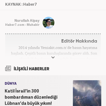
KAYNAK : Haber7
Nurullah Alpay
Haber7.com - Muhabir
Editör Hakkında
2014 yılında Yeniakit.com.tr'de basın hayatına
başladı. Çeşitli basın kuruluşlarında görev aldı. Son
olarak Haber7.com’da mesleki hayatına devam
etmektedir.
İLİŞKİLİ HABERLER
DÜNYA
Katil İsrail'in 300
bombardıman düzenlediği
Lübnan'da büyük yıkım!