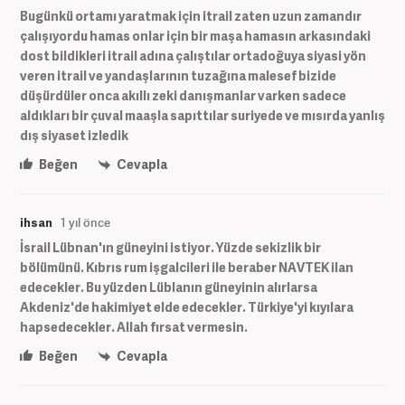
Bugünkü ortamı yaratmak için itrail zaten uzun zamandır
çalışıyordu hamas onlar için bir maşa hamasın arkasındaki
dost bildikleri itrail adına çalıştılar ortadoğuya siyasi yön
veren itrail ve yandaşlarının tuzağına malesef bizide
düşürdüler onca akıllı zeki danışmanlar varken sadece
aldıkları bir çuval maaşla sapıttılar suriyede ve mısırda yanlış
dış siyaset izledik
Beğen
Cevapla
ihsan
1 yıl önce
İsrail Lübnan'ın güneyini istiyor. Yüzde sekizlik bir
bölümünü. Kıbrıs rum işgalcileri ile beraber NAVTEK ilan
edecekler. Bu yüzden Lüblanın güneyinin alırlarsa
Akdeniz'de hakimiyet elde edecekler. Türkiye'yi kıyılara
hapsedecekler. Allah fırsat vermesin.
Beğen
Cevapla