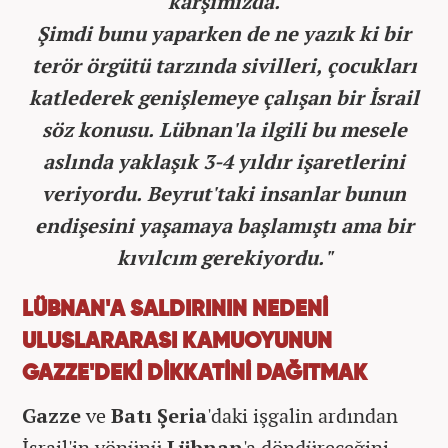
karşımızda.
Şimdi bunu yaparken de ne yazık ki bir
terör örgütü tarzında sivilleri, çocukları
katlederek genişlemeye çalışan bir İsrail
söz konusu. Lübnan'la ilgili bu mesele
aslında yaklaşık 3-4 yıldır işaretlerini
veriyordu. Beyrut'taki insanlar bunun
endişesini yaşamaya başlamıştı ama bir
kıvılcım gerekiyordu."
LÜBNAN'A SALDIRININ NEDENİ
ULUSLARARASI KAMUOYUNUN
GAZZE'DEKİ DİKKATİNİ DAĞITMAK
Gazze
ve
Batı Şeria
'daki işgalin ardından
İsrail'in yönünü
Lübnan
'a döndüreceğini