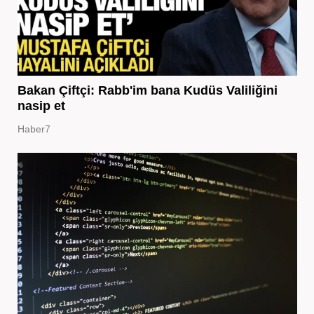
Bakan Çiftçi: Rabb'im bana Kudüs Valiliğini
nasip et
Haber7