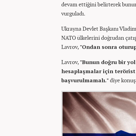
devam ettiğini belirterek bunu
vurguladı.
Ukrayna Devlet Başkanı Vladimir
NATO ülkelerini doğrudan çatı
Lavrov,
"Ondan sonra oturup 
Lavrov,
"Bunun doğru bir yo
hesaplaşmalar için teröris
başvurulmamalı."
diye konuş