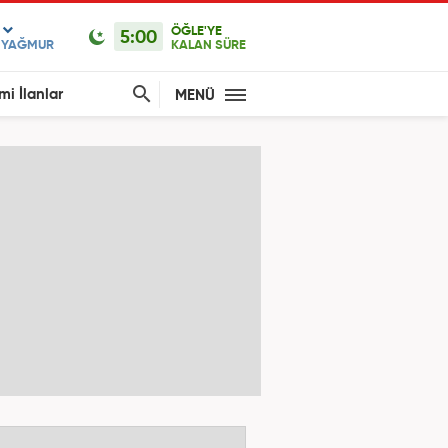
ÖĞLE'YE
5:00
F YAĞMUR
KALAN SÜRE
mi İlanlar
MENÜ