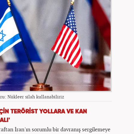
ru: Nükleer silah kullanabiliriz
İÇİN TERÖRİST YOLLARA VE KAN
LI'
araftan İran'ın sorumlu bir davranış sergilemeye