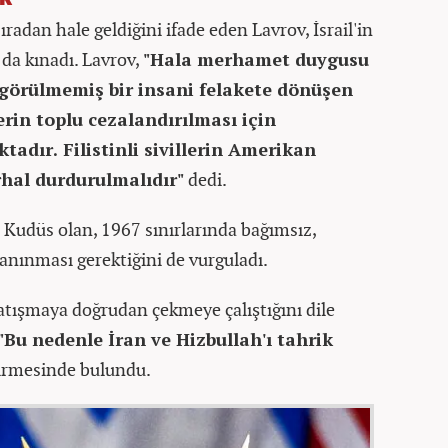
ıradan hale geldiğini ifade eden Lavrov, İsrail'in
 da kınadı. Lavrov,
"Hala merhamet duygusu
 görülmemiş bir insani felakete dönüşen
lerin toplu cezalandırılması için
adır. Filistinli sivillerin Amerikan
rhal durdurulmalıdır"
dedi.
Kudüs olan, 1967 sınırlarında bağımsız,
tanınması gerektiğini de vurguladı.
 çatışmaya doğrudan çekmeye çalıştığını dile
"Bu nedenle İran ve Hizbullah'ı tahrik
irmesinde bulundu.