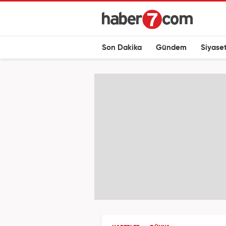
Son Dakika
Gündem
Siyase