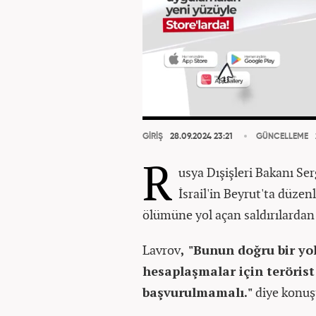
GİRİŞ
28.09.2024 23:21
GÜNCELLEME
R
usya Dışişleri Bakanı Se
İsrail'in Beyrut'ta düzen
ölümüne yol açan saldırılardan
Lavrov
, "Bunun doğru bir y
hesaplaşmalar için teröris
başvurulmamalı."
diye konuş