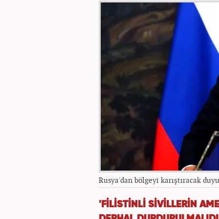
Rusya'dan bölgeyi karıştıracak duyu
'FİLİSTİNLİ SİVİLLERİN 
DERHAL DURDURULMALIDI