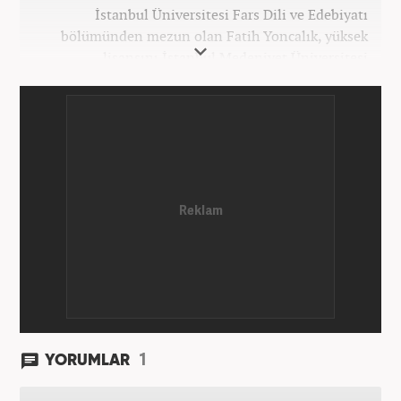
İstanbul Üniversitesi Fars Dili ve Edebiyatı
bölümünden mezun olan Fatih Yoncalık, yüksek
lisansını İstanbul Medeniyet Üniversitesi
Uluslararası İlişkiler bölümünde yaptı. Trakya
Üniversitesi Uluslararası İlişkiler bölümünde
doktora programına devam eden Fatih Yoncalık,
öğrenim hayatı boyunca muhtelif gazete ve
dergilerde bilhassa dünya gündemi ve Orta Doğu
üzerine çeşitli yayınlar yaptı. Meslek hayatına
AKŞAM Gazetesi’nde başlayan Yoncalık, Eylül
2024’ten bu yana Haber7.com’da “Dış Haberler
Editörü” olarak görev yapmaktadır.
1
YORUMLAR