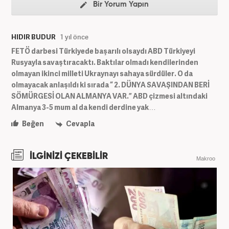
Bir Yorum Yapın
HIDIR BUDUR
1 yıl önce
FETÖ darbesi Türkiyede başarılı olsaydı ABD Türkiyeyi
Rusyayla savaştıracaktı. Baktılar olmadı kendilerinden
olmayan ikinci milleti Ukraynayı sahaya sürdüler. O da
olmayacak anlaşıldı ki sırada “ 2. DÜNYA SAVAŞINDAN BERİ
SÖMÜRGESİ OLAN ALMANYA VAR.” ABD çizmesi altındaki
Almanya 3-5 mum al da kendi derdine yak…
Beğen
Cevapla
İLGİNİZİ ÇEKEBİLİR
Makroo