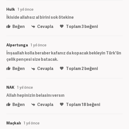
Hulk
1 yıl önce
İkiside allahsız al birini sok ötekine
Beğen
Cevapla
Toplam
3
beğeni
Alpertunga
1 yıl önce
İnşaallah kolla beraber kafanız da kopacak bekleyin Türk'ün
çelik pençesi size batacak.
Beğen
Cevapla
Toplam
2
beğeni
NAK
1 yıl önce
Allah hepinizin belasinı versın
Beğen
Cevapla
Toplam
18
beğeni
Maçkalı
1 yıl önce