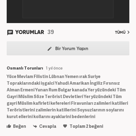
39
YORUMLAR
TÜMÜ
Bir Yorum Yapın
Osmanlı Torunları
1 yıl önce
Yüce Mevlam Filistin Lübnan Yemen ırak Suriye
Topraklarındaki işgalci Yahudi Amarikan İngiliz Fırsnsız
Alman Ermeni Yunan Rum Bulgar kanada Yer yüzündeki Tüm
Gayri Müslim Söze Terörist Devletleri Yer yüzündeki Tüm
gayri Müslim kafirleti kefereleri Firavunları zalimleri katilleri
Teröristlerini zalimlerin katillerini Soysuzlarının soylarını
kurut ellerini kollarını ayaklarini bedenlerini
Beğen
Cevapla
Toplam
2
beğeni