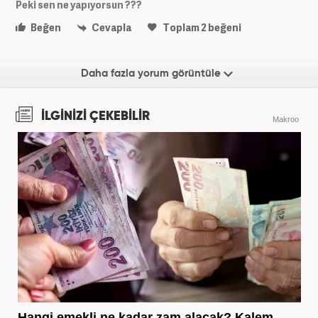
Peki sen ne yapıyorsun ???
Beğen
Cevapla
Toplam
2
beğeni
Daha fazla yorum görüntüle
İLGİNİZİ ÇEKEBİLİR
Makroo
Hangi emekli ne kadar zam alacak? Kalem