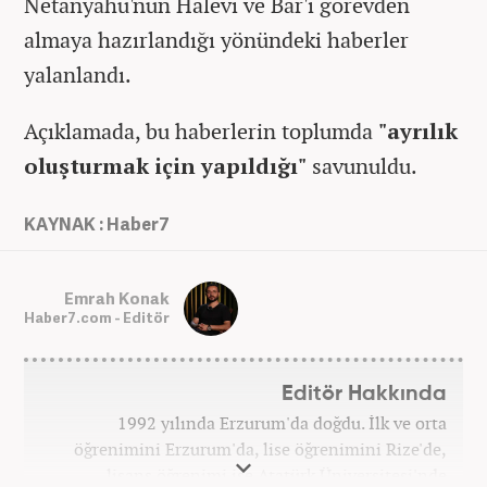
Netanyahu'nun Halevi ve Bar'ı görevden
almaya hazırlandığı yönündeki haberler
yalanlandı.
Açıklamada, bu haberlerin toplumda
"ayrılık
oluşturmak için yapıldığı"
savunuldu.
KAYNAK : Haber7
Emrah Konak
Haber7.com - Editör
Editör Hakkında
1992 yılında Erzurum'da doğdu. İlk ve orta
öğrenimini Erzurum'da, lise öğrenimini Rize'de,
lisans öğrenimi ise Atatürk Üniversitesi'nde