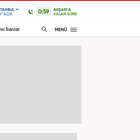
STANBUL
AKŞAM'A
0:59
0°
AÇIK
KALAN SÜRE
mi İlanlar
MENÜ