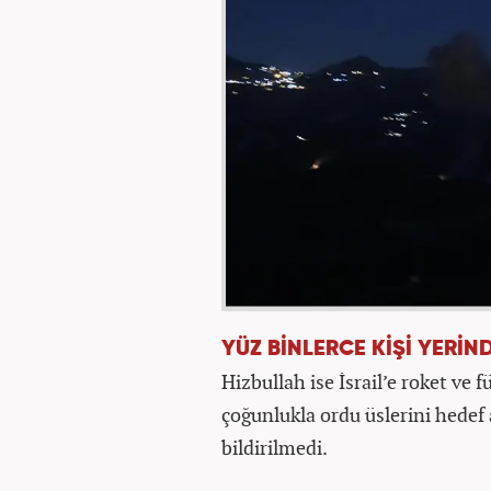
YÜZ BİNLERCE KİŞİ YERİND
Hizbullah ise İsrail’e roket ve fü
çoğunlukla ordu üslerini hedef 
bildirilmedi.