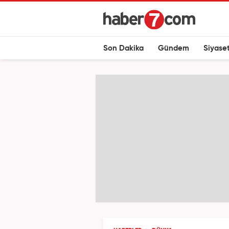
Son Dakika
Gündem
Siyase