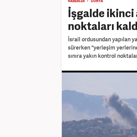
HABERLER
DÜNYA
İşgalde ikinci
noktaları kaldı
İsrail ordusundan yapılan ya
sürerken "yerleşim yerleri
sınıra yakın kontrol noktalar