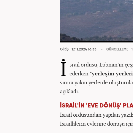
GİRİŞ
17.11.2024 16:33
GÜNCELLEME
1
İ
srail ordusu, Lübnan'ın çeşi
ederken
"yerleşim yerler
sınıra yakın yerlerde oluşturula
açıkladı.
İSRAİL'İN 'EVE DÖNÜŞ' PL
İsrail ordusundan yapılan yazı
İsraillilerin evlerine dönüşü iç