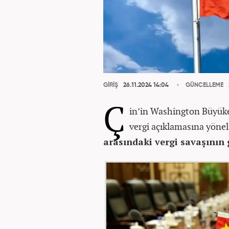
GİRİŞ
26.11.2024 14:04
GÜNCELLEME
Ç
in’in Washington Büyüke
vergi açıklamasına yöne
arasındaki vergi savaşının