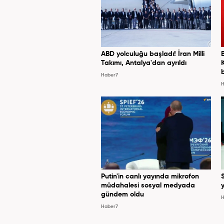
ABD yolculuğu başladı! İran Milli
Takımı, Antalya'dan ayrıldı
Haber7
H
Putin'in canlı yayında mikrofon
müdahalesi sosyal medyada
y
gündem oldu
H
Haber7