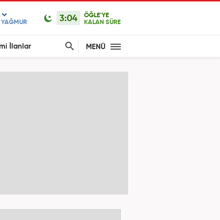
ÖĞLE'YE
3:04
F YAĞMUR
KALAN SÜRE
mi İlanlar
MENÜ