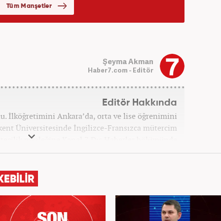
Şeyma Akman
Haber7.com - Editör
Editör Hakkında
. İlköğretimini Ankara’da, orta ve lise öğrenimini
kent Üniversitesinde İngilizce-Fransızca mütercim
tecilik mesleğine Kanal 7 Dış Haberler bölümünde
semin.com sitesine geçerek kariyerine yeni bir ivme
m kazandıktan sonra meslek hayatına Haber7.com'da
Dış Haberler Editörü olarak devam etti.
KEBİLİR