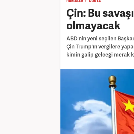
HABERLER
DÜNYA
Çin: Bu savaş
olmayacak
ABD'nin yeni seçilen Başka
Çin Trump'ın vergilere yapac
kimin galip gelceği merak k