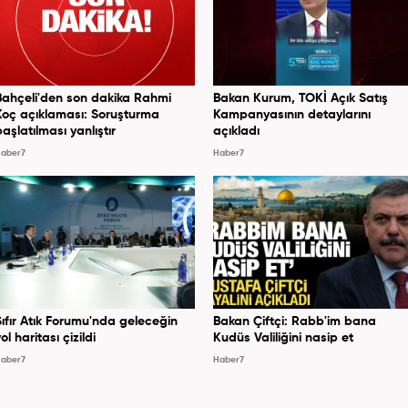
Bahçeli'den son dakika Rahmi
Bakan Kurum, TOKİ Açık Satış
Koç açıklaması: Soruşturma
Kampanyasının detaylarını
başlatılması yanlıştır
açıkladı
aber7
Haber7
Sıfır Atık Forumu'nda geleceğin
Bakan Çiftçi: Rabb'im bana
ol haritası çizildi
Kudüs Valiliğini nasip et
aber7
Haber7