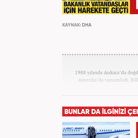
KAYNAK:
DHA
1988 yılında Ankara’da doğdu
Amerika’da tamamladı. Bil
tercümanlık okudu. Gaze
başladı. 6 sene sonra Ya
kazandırdı. Üç yıllık deneyi
BUNLAR DA İLGİNİZİ ÇE