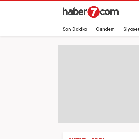
Son Dakika
Gündem
Siyase