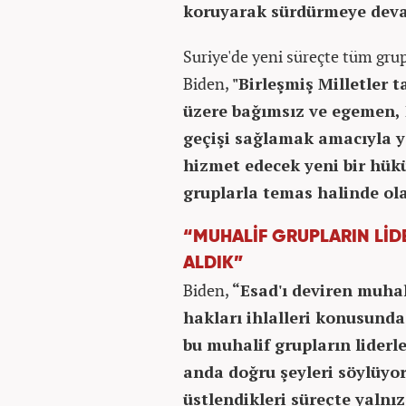
koruyarak sürdürmeye dev
Suriye'de yeni süreçte tüm grup
Biden,
"Birleşmiş Milletler 
üzere bağımsız ve egemen, E
geçişi sağlamak amacıyla ye
hizmet edecek yeni bir hük
gruplarla temas halinde ol
“MUHALİF GRUPLARIN LİD
ALDIK”
Biden,
“Esad'ı deviren muhal
hakları ihlalleri konusunda
bu muhalif grupların liderl
anda doğru şeyleri söylüyo
üstlendikleri süreçte yalnız