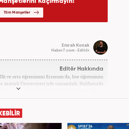
Emrah Konak
Haber7.com - Editör
Editör Hakkında
İlk ve orta öğrenimini Erzurum'da, lise öğrenimini
ise Atatürk Üniversitesi'nde tamamladı. Halihazırda
sitesi'nde yüksek lisans öğrenimine devam ediyor.
aşlayıp birçok haber sitesi ve televizyon kanalında
 aldı. Şu an meslek hayatına haber7.com'da "Editör"
olarak devam ediyor.
KEBİLİR