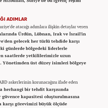
e Hizbullah, Suriye'de bu iğrenç rejimi
AĞI ADIMLAR
iye'de atacağı adımlara ilişkin detaylar veren
arında Ürdün, Lübnan, Irak ve İsrail'in
ye'den gelecek her türlü tehdide karşı
i günlerde bölgedeki liderlerle
n saatlerde yetkililerimizle uzun
. Yönetimden üst düzey isimleri bölgeye
ABD askerlerinin korunacağını ifade eden
a herhangi bir tehdit karşısında
r güvence kapasitesi oluşturulmasına
a karşı görevimizi büyük ölçüde