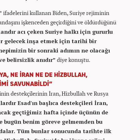
”
ifadelerini kullanan Biden, Suriye rejiminin
andaşını işkenceden geçirdiğini ve öldürdüğünü
ndır acı çeken Suriye halkı için gururlu
ir gelecek inşa etmek için tarihi bir
hepimizin bir sonraki adımın ne olacağı
e belirsizlik anıdır”
diye konuştu.
YA, NE İRAN NE DE HİZBULLAH,
İMİ SAVUNABİLDİ”
nin destekçilerinin İran, Hizbullah ve Rusya
lardır Esad'ın başlıca destekçileri İran,
ncak geçtiğimiz hafta içinde üçünün de
 de bugün benim göreve gelmemden bu
alar. Tüm bunlar sonucunda tarihte ilk