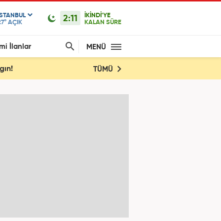
ISTANBUL
İKİNDİ'YE
2:11
27°
AÇIK
KALAN SÜRE
mi İlanlar
MENÜ
gın!
TÜMÜ