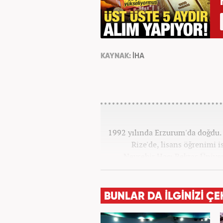
KAYNAK:
İHA
1992 yılında Erzurum'da doğdu. 
Rize'de, lisans öğrenimi 
Nevşehir Hacı Bektaş Üniver
Meslek hayatına 2015 yılında b
farklı pozisyonlarda görev
BUNLAR DA İLGİNİZİ ÇE