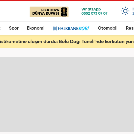
FIFA 2026
DÜNYA KUPASI
t
Spor
Ekonomi
Otomobil
Res
istikametine ulaşım durdu: Bolu Dağı Tüneli'nde korkutan yan