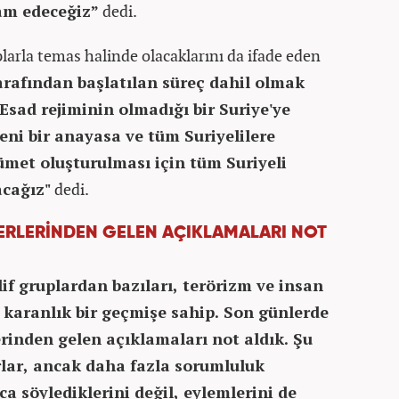
am edeceğiz”
dedi.
larla temas halinde olacaklarını da ifade eden
tarafından başlatılan süreç dahil olmak
sad rejiminin olmadığı bir Suriye'ye
ni bir anayasa ve tüm Suriyelilere
ümet oluşturulması için tüm Suriyeli
acağız"
dedi.
ERLERİNDEN GELEN AÇIKLAMALARI NOT
if gruplardan bazıları, terörizm ve insan
 karanlık bir geçmişe sahip. Son günlerde
erinden gelen açıklamaları not aldık. Şu
rlar, ancak daha fazla sorumluluk
ca söylediklerini değil, eylemlerini de