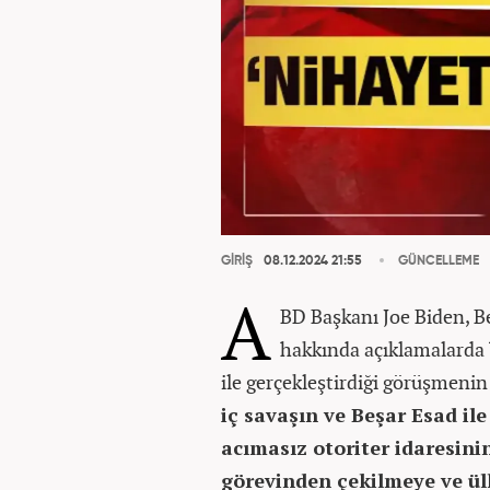
GİRİŞ
08.12.2024 21:55
GÜNCELLEME
A
BD Başkanı Joe Biden, Be
hakkında açıklamalarda 
ile gerçekleştirdiği görüşmeni
iç savaşın ve Beşar Esad il
acımasız otoriter idaresini
görevinden çekilmeye ve ü