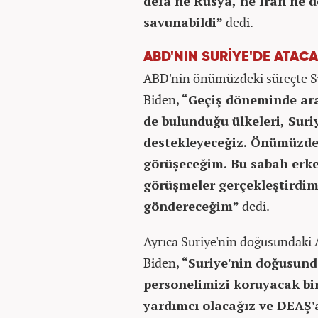
defa ne Rusya, ne İran ne d
savunabildi”
dedi.
ABD'NIN SURİYE'DE ATAC
ABD'nin önümüzdeki süreçte Sur
Biden,
“Geçiş döneminde aral
de bulunduğu ülkeleri, Suri
destekleyeceğiz. Önümüzdek
görüşeceğim. Bu sabah erke
görüşmeler gerçekleştirdim
göndereceğim”
dedi.
Ayrıca Suriye'nin doğusundaki 
Biden,
“Suriye'nin doğusund
personelimizi koruyacak bi
yardımcı olacağız ve DEAŞ'