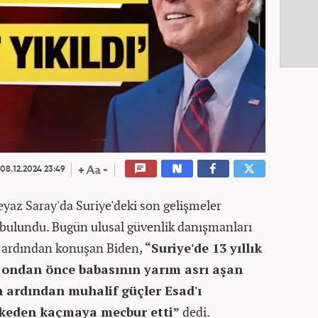
08.12.2024 23:49
yaz Saray'da Suriye'deki son gelişmeler
bulundu. Bugün ulusal güvenlik danışmanları
n ardından konuşan Biden,
“Suriye'de 13 yıllık
e ondan önce babasının yarım asrı aşan
n ardından muhalif güçler Esad'ı
lkeden kaçmaya mecbur etti”
dedi.