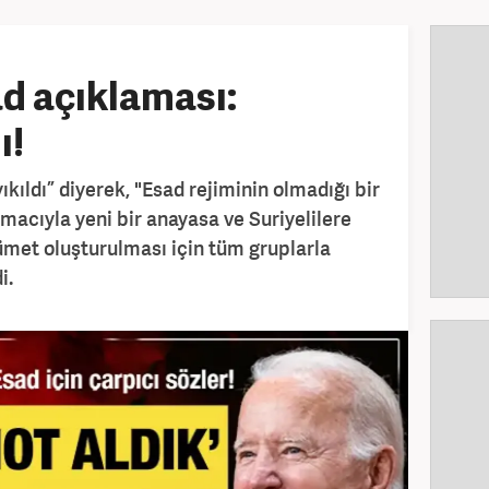
d açıklaması:
ı!
ıkıldı” diyerek, "Esad rejiminin olmadığı bir
macıyla yeni bir anayasa ve Suriyelilere
ümet oluşturulması için tüm gruplarla
i.