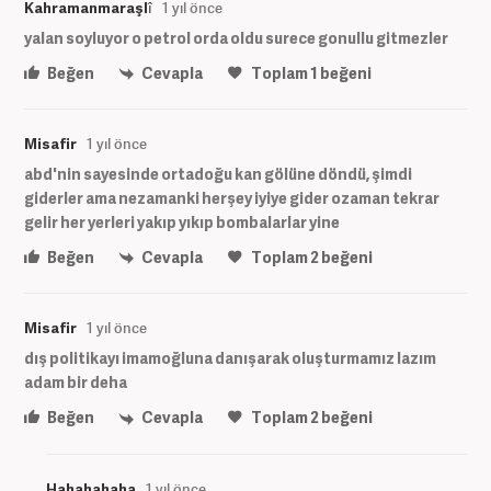
Kahramanmaraşlî
1 yıl önce
yalan soyluyor o petrol orda oldu surece gonullu gitmezler
Beğen
Cevapla
Toplam
1
beğeni
Misafir
1 yıl önce
abd'nin sayesinde ortadoğu kan gölüne döndü, şimdi
giderler ama nezamanki herşey iyiye gider ozaman tekrar
gelir her yerleri yakıp yıkıp bombalarlar yine
Beğen
Cevapla
Toplam
2
beğeni
Misafir
1 yıl önce
dış politikayı imamoğluna danışarak oluşturmamız lazım
adam bir deha
Beğen
Cevapla
Toplam
2
beğeni
Hahahahaha
1 yıl önce