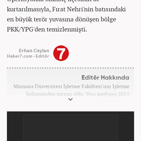
kurtarılmasıyla, Fırat Nehri'nin batısındaki
en büyük terör yuvasına dönüşen bölge
PKK/YPG'den temizlenmişti.
Erhan Ceylan
Haber7.com - Editör
Editör Hakkında
Marmara Üniversitesi İşletme Fakültesi'nin İşletme
bölümünden mezun oldu. Yeni medyaya 2015
yılında adım attı. Yakın siyasi tarih, yönetim ve
politik süreçlere olan ilgisi bu mesleğe
başlamasındaki en önemli etken oldu. Sırasıyla Star,
Güneş, Akşam ve A Haber'de gündem ve politika
editörlüğü görevinde bulundu. Her türlü
dezenformasyonun olduğu, Hakikat ötesi siyasetin