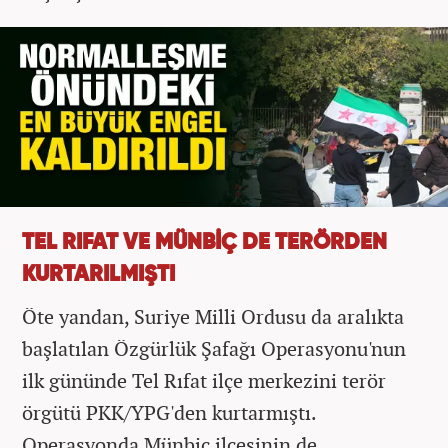
TEL RIFAT VE MÜNBİÇ DE TERÖRDEN
KURTARILMIŞTI
Öte yandan, Suriye Milli Ordusu da aralıkta
başlatılan Özgürlük Şafağı Operasyonu'nun
ilk gününde Tel Rıfat ilçe merkezini terör
örgütü PKK/YPG'den kurtarmıştı.
Operasyonda Münbiç ilçesinin de