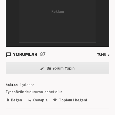
(Post truth politics) yaşandığı günümüz dünyasında,
tahrif edilen olguları savunmak, temiz bilgi
aktarımına yardımcı olmak ve kamuoyunun dijital-
medya okuryazarlığını geliştirmek üzere çaba
gösteriyor. Dijital medya kariyeri Haber 7'de devam
etmektedir.
87
YORUMLAR
TÜMÜ
Bir Yorum Yapın
haktan
1 yıl önce
Eyer sözünde durursa isabet olur
Beğen
Cevapla
Toplam
1
beğeni