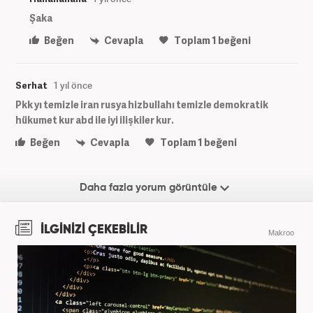
Şaka
Beğen
Cevapla
Toplam
1
beğeni
Serhat
1 yıl önce
Pkk yı temizle iran rusya hizbullahı temizle demokratik
hükumet kur abd ile iyi ilişkiler kur.
Beğen
Cevapla
Toplam
1
beğeni
Daha fazla yorum görüntüle
İLGİNİZİ ÇEKEBİLİR
Makroo