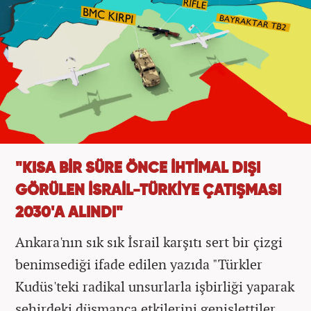
"KISA BİR SÜRE ÖNCE İHTİMAL DIŞI
GÖRÜLEN İSRAİL-TÜRKİYE ÇATIŞMASI
2030'A ALINDI"
Ankara'nın sık sık İsrail karşıtı sert bir çizgi
benimsediği ifade edilen yazıda "Türkler
Kudüs'teki radikal unsurlarla işbirliği yaparak
şehirdeki düşmanca etkilerini genişlettiler.