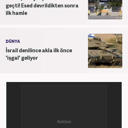
geçti! Esed devrildikten sonra
ilk hamle
DÜNYA
İsrail denilince akla ilk önce
'işgal' geliyor