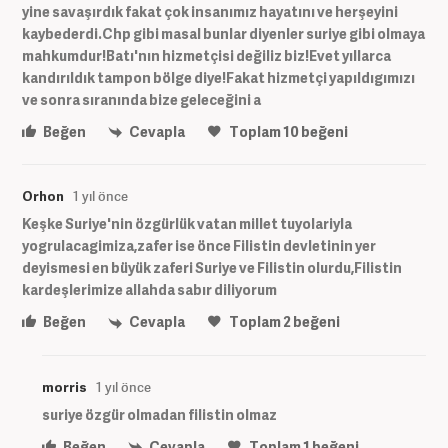
yine savaşırdık fakat çok insanımız hayatını ve herşeyini
kaybederdi.Chp gibi masal bunlar diyenler suriye gibi olmaya
mahkumdur!Batı'nın hizmetçisi değiliz biz!Evet yıllarca
kandırıldık tampon bölge diye!Fakat hizmetçi yapıldıgımızı
ve sonra sıranında bize geleceğini a
Beğen
Cevapla
Toplam
10
beğeni
Orhon
1 yıl önce
Keşke Suriye'nin özgürlük vatan millet tuyolariyla
yogrulacagimiza,zafer ise önce Filistin devletinin yer
deyismesi en büyük zaferi Suriye ve Filistin olurdu,Filistin
kardeşlerimize allahda sabır diliyorum
Beğen
Cevapla
Toplam
2
beğeni
morris
1 yıl önce
suriye özgür olmadan filistin olmaz
Beğen
Cevapla
Toplam
1
beğeni