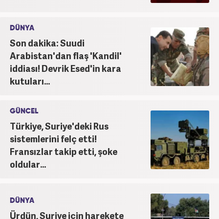
DÜNYA
Son dakika: Suudi
Arabistan'dan flaş 'Kandil'
iddiası! Devrik Esed'in kara
kutuları...
GÜNCEL
Türkiye, Suriye'deki Rus
sistemlerini felç etti!
Fransızlar takip etti, şoke
oldular...
DÜNYA
Ürdün, Suriye için harekete