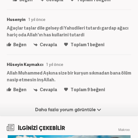
Husenyin
1 yıl önce
Ağaçlar taşlar dile gelsey di Yahudileri tutardı gardap ağacı
hariç oda Allah'ın has kullarini tutardi
Beğen
Cevapla
Toplam
1
beğeni
Hüseyin Kaymakcı
1 yıl önce
Allah Muhammed Aşkına size bir kurşun sıkmadan bana ölüm
nasip etmesin inşAllah.
Beğen
Cevapla
Toplam
9
beğeni
Daha fazla yorum görüntüle
İLGİNİZİ ÇEKEBİLİR
Makroo