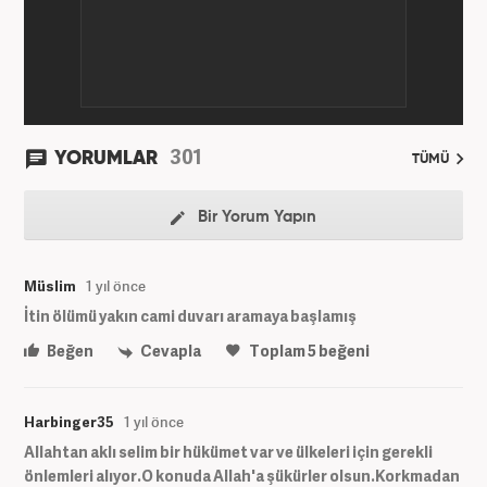
301
YORUMLAR
TÜMÜ
Bir Yorum Yapın
Müslim
1 yıl önce
İtin ölümü yakın cami duvarı aramaya başlamış
Beğen
Cevapla
Toplam
5
beğeni
Harbinger35
1 yıl önce
Allahtan aklı selim bir hükümet var ve ülkeleri için gerekli
önlemleri alıyor.O konuda Allah'a şükürler olsun.Korkmadan