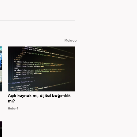
Makroo
Açık kaynak mı, dijital bağımlılık
mı?
Haber7