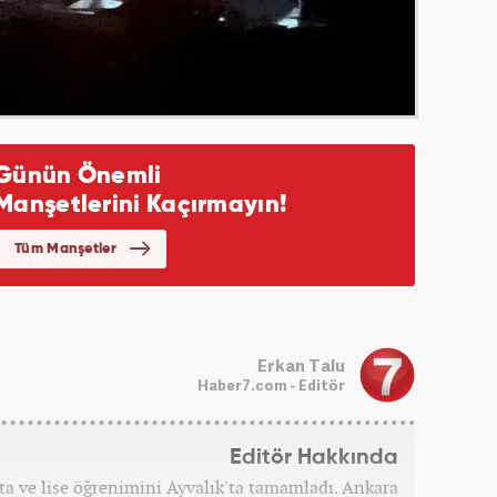
Erkan Talu
Haber7.com - Editör
Editör Hakkında
rta ve lise öğrenimini Ayvalık'ta tamamladı. Ankara