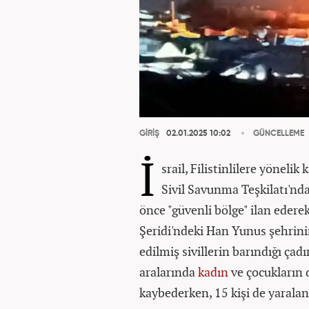
GİRİŞ
02.01.2025 10:02
GÜNCELLEME
İ
srail, Filistinlilere yönelik
Sivil Savunma Teşkilatı'nda
önce "güvenli bölge" ilan ederek
Şeridi'ndeki Han Yunus şehrin
edilmiş sivillerin barındığı çadı
aralarında
kadın
ve çocukların 
kaybederken, 15 kişi de yaralan