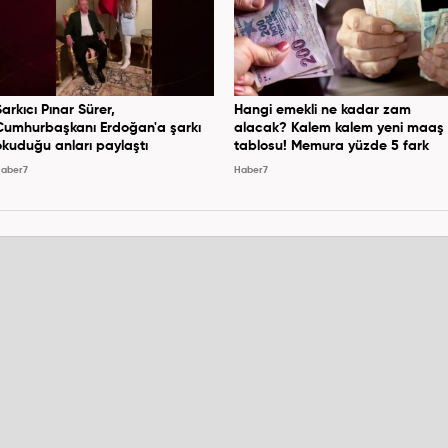
Şarkıcı Pınar Sürer,
Hangi emekli ne kadar zam
Cumhurbaşkanı Erdoğan'a şarkı
alacak? Kalem kalem yeni maaş
okuduğu anları paylaştı
tablosu! Memura yüzde 5 fark
aber7
Haber7