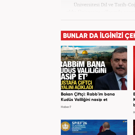
Üniversitesi Dil ve Tarih-C
oldu. Üniversite yıllarında gazet
olarak Kanal 7'de başladı;
BUNLAR DA İLGİNİZİ ÇE
Bakan Çiftçi: Rabb'im bana
Kudüs Valiliğini nasip et
Haber7
H