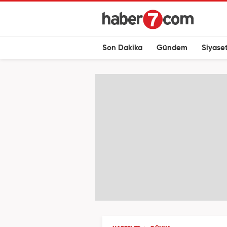
Son Dakika
Gündem
Siyase