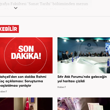
oğrafya Fakültesi "Sanat Tarihi" bölümünden mezun
ecilik üzerine eğitimler aldı. Haberciliğe "muhabir"
 daha sonra Haber 7'ye geçti. Kariyerine, Haber7'de
"editör" olarak devam ediyor.
KEBİLİR
Bahçeli'den son dakika Rahmi
Sıfır Atık Forumu'nda geleceğin
Koç açıklaması: Soruşturma
yol haritası çizildi
başlatılması yanlıştır
Haber7
aber7