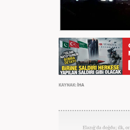
KAYNAK:
İHA
Elazığ'da doğdu; ilk, o