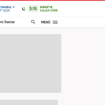
STANBUL
İKİNDİ'YE
3:15
7°
AÇIK
KALAN SÜRE
mi İlanlar
MENÜ