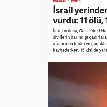
HABERLER
DÜNYA
İsrail yerinden
vurdu: 11 ölü, 
İsrail ordusu, Gazze'deki H
sivillerin barındığı çadırlar
aralarında kadın ve çocuklar
kaybederken, 15 kişi de yara