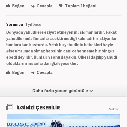
Beğen
Cevapla
Toplam
2
beğeni
Yorumcu
1 yıl önce
Dűnyada yahudilere eziyet etmeyen műslűmanlardır. Fakat
yahudiler műslűmanlara cektirmedigi kalmadı hırıstiyanlar
bunlara kan kusturdu. Artık bu yahudinin bebekleri bøyle
ølse umrumda olmaz hepsinin canı cehenneme hic bir gűz
ebedi deyildir. Bunların sonu da yakın. Űlkesi dağılıp yahudi
olduklarını insanlardan gizleyecekler.
Beğen
Cevapla
Daha fazla yorum görüntüle
İLGİNİZİ ÇEKEBİLİR
Makroo