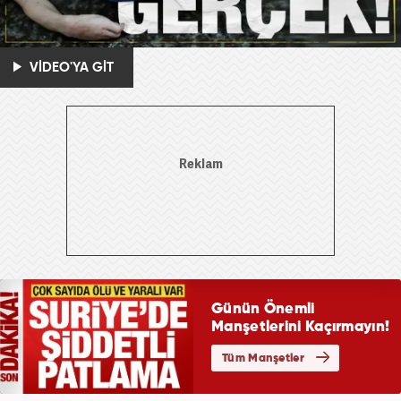
VİDEO'YA GİT