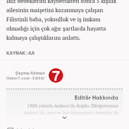
İkiz bebeklerini kaybettikten sonra 5 kişilik
ailesinin maişetini kazanmaya çalışan
Filistinli baba, yoksulluk ve iş imkanı
olmadığı için çok ağır şartlarda hayatta
kalmaya çalıştıklarını anlattı.
KAYNAK : AA
Şeyma Akman
Haber7.com - Editör
Editör Hakkında
1988 yılında Ankara’da doğdu. İlköğretimini
Ankara’da, orta ve lise öğrenimini Amerika’da
tamamladı. Bilkent Üniversitesinde İngilizce-
Fransızca mütercim tercümanlık okudu. Gazetecilik