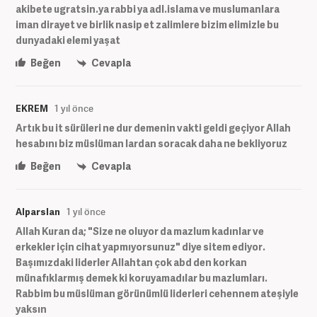
akibete ugratsin.ya rabbi ya adl.islama ve muslumanlara
iman dirayet ve birlik nasip et zalimlere bizim elimizle bu
dunyadaki elemi yaşat
Beğen
Cevapla
EKREM
1 yıl önce
Artık bu it sürüleri ne dur demenin vakti geldi geçiyor Allah
hesabını biz müslüman lardan soracak daha ne bekliyoruz
Beğen
Cevapla
Alparslan
1 yıl önce
Allah Kuran da; "Size ne oluyor da mazlum kadınlar ve
erkekler için cihat yapmıyorsunuz" diye sitem ediyor.
Başımızdaki liderler Allahtan çok abd den korkan
münafıklarmış demek ki koruyamadılar bu mazlumları.
Rabbim bu müslüman görünümlü liderleri cehennem ateşiyle
yaksın