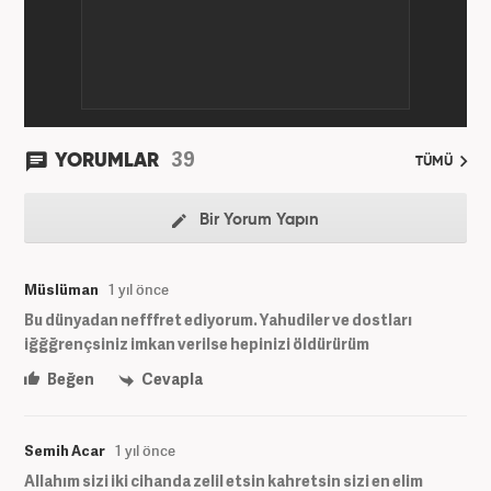
39
YORUMLAR
TÜMÜ
Bir Yorum Yapın
Müslüman
1 yıl önce
Bu dünyadan nefffret ediyorum. Yahudiler ve dostları
iğğğrençsiniz imkan verilse hepinizi öldürürüm
Beğen
Cevapla
Semih Acar
1 yıl önce
Allahım sizi iki cihanda zelil etsin kahretsin sizi en elim