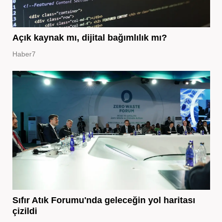
Açık kaynak mı, dijital bağımlılık mı?
Haber7
Sıfır Atık Forumu'nda geleceğin yol haritası
çizildi