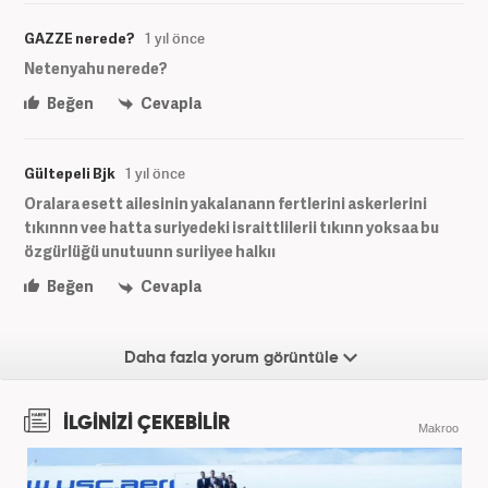
GAZZE nerede?
1 yıl önce
Netenyahu nerede?
Beğen
Cevapla
Gültepeli Bjk
1 yıl önce
Oralara esett ailesinin yakalanann fertlerini askerlerini
tıkınnn vee hatta suriyedeki israittlilerii tıkınn yoksaa bu
özgürlüğü unutuunn suriiyee halkıı
Beğen
Cevapla
Daha fazla yorum görüntüle
İLGİNİZİ ÇEKEBİLİR
Makroo