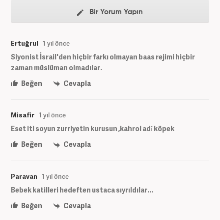
Bir Yorum Yapın
Ertuğrul
1 yıl önce
Siyonist İsrail'den hiçbir farkı olmayan baas rejimi hiçbir
zaman müslüman olmadılar.
Beğen
Cevapla
Misafir
1 yıl önce
Eset iti soyun zurriyetin kurusun ,kahrol adî köpek
Beğen
Cevapla
Paravan
1 yıl önce
Bebek katilleri hedeften ustaca sıyrıldılar...
Beğen
Cevapla