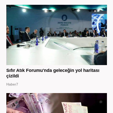
Sıfır Atık Forumu'nda geleceğin yol haritası
çizildi
Haber7