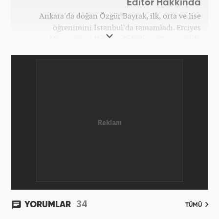
Editör Hakkında
Ankara'da doğan Özgür Bayrak, ilk, orta ve lise
öğrenimini İstanbul'da tamamladı. Erciyes
Üniversitesi İletişim Fakültesi "Gazetecilik"
bölümünden mezun oldu. Üniversite döneminde
çeşitli yerel gazetelerde muhabir ve editör olarak
görev aldı. Star.com'da internet editörü olarak
stajını tamamladıktan sonra Medya Takip
Merkezi'nde 3 yıl boyunca Gündem, Siyaset, Spor,
Ekonomi kategorilerinde haber ve SEO içerikleriyle
birlikte galeri ve video hazırladı. 2019'un Şubat
ayından bu yana ise Haber7.com'da Gündem Editörü
olarak habercilik kariyerine devam etmektedir.
34
YORUMLAR
TÜMÜ