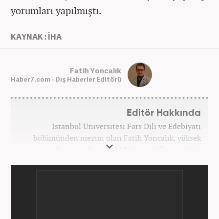
yorumları yapılmıştı.
KAYNAK : İHA
Fatih Yoncalık
Haber7.com - Dış Haberler Editörü
Editör Hakkında
İstanbul Üniversitesi Fars Dili ve Edebiyatı
bölümünden mezun olan Fatih Yoncalık, yüksek
lisansını İstanbul Medeniyet Üniversitesi
Uluslararası İlişkiler bölümünde yaptı. Trakya
Üniversitesi Uluslararası İlişkiler bölümünde
doktora programına devam eden Fatih Yoncalık,
öğrenim hayatı boyunca muhtelif gazete ve
dergilerde bilhassa dünya gündemi ve Orta Doğu