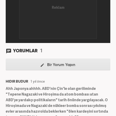
üzerine çeşitli yayınlar yaptı. Meslek hayatına
AKŞAM Gazetesi’nde başlayan Yoncalık, Eylül
2024’ten bu yana Haber7.com’da “Dış Haberler
Editörü” olarak görev yapmaktadır.
1
YORUMLAR
Bir Yorum Yapın
HIDIR BUDUR
1 yıl önce
Ahh Japonya ahhhh. ABD'nin Çin'le olan geriliminde
"Tepene Nagazaki ve Hiroşima da atom bombası atan
ABD’ye yardakçı politikaların" tarih önünde yargılayacak. O
Hiroşimada ve Nagazaki de nükleer bomba sonrası yıkılmış
evler arasında hazırolda beklerken "ölen kardeşini sırtında