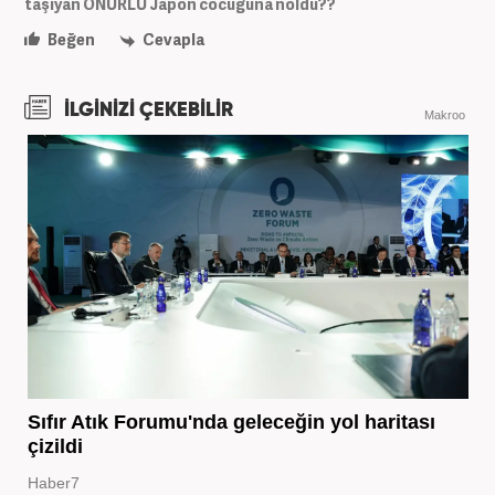
taşıyan ONURLU Japon cocuğuna noldu??
Beğen
Cevapla
İLGİNİZİ ÇEKEBİLİR
Makroo
Sıfır Atık Forumu'nda geleceğin yol haritası
çizildi
Haber7