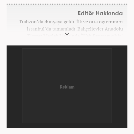
Editör Hakkında
Trabzon’da dünyaya geldi. İlk ve orta öğrenimini
İstanbul’da tamamladı. Bahçelievler Anadolu
Ticaret Meslek Lisesinde ‘Web Programcılığı’
bölümünden mezun oldu. Yüksek öğrenimini,
Atatürk Üniversitesinde ‘Yeni Medya ve Gazetecilik’
mezunu olarak tamamladı. Gazeteciliğe ilk adımını
2011 yılında attı. 13 yıllık profesyonel meslek
hayatında SEO içerik ve muhabirlik de dahil olmak
üzere ağırlıklı olarak gündem, dünya, ekonomi, spor
ve teknoloji kategorilerinde birçok haber ve
röportaja imza atarak galeri ve video hazırladı.
Bahadır Alemdar, meslek hayatına Haber7.com'da
aktif olarak devam etmektedir.