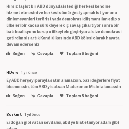
Hırsız faşist bir ABD dünyada istediği her kesi kendine
hizmet etmesini ve herkesi sömürgesi yapmak istiyor onu
dinlemeyenleri terörist yada demokrasi düşmanı ilan edip o
ülkeleri bir kaosa sürükleyerek iç savaş çıkartıyor sonra bir
batı koalisyonu kurup o ülkeyi ele geçiriyor al size demokrasi
getirdim siz artık Kendi ülkesinde ABD kölesi olarak hayata
devam ederseniz
Beğen
Cevapla
Toplam
6
beğeni
HDere
1 yıl önce
Ey ABD herşeyi parayla satın alamazsın, bazı değerlere fiyat
bicemessin, tüm ABD yi satsan Maduronun M sini alamassin
Beğen
Cevapla
Toplam
8
beğeni
Bozkurt
1 yıl önce
Erdoğan gibi vatan sevdalısı, abd ye biat etmiyor adam gibi
adam