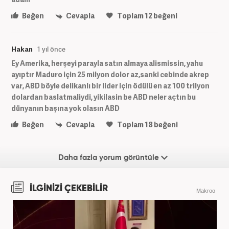
Beğen
Cevapla
Toplam
12
beğeni
Hakan
1 yıl önce
Ey Amerika, herşeyi parayla satın almaya alismissin, yahu
ayıptır Maduro için 25 milyon dolor az,sanki cebinde akrep
var, ABD böyle delikanlı bir lider için ödülü en az 100 trilyon
dolardan baslatmaliydi, yikilasin be ABD neler açtın bu
dünyanın başına yok olasın ABD
Beğen
Cevapla
Toplam
18
beğeni
Daha fazla yorum görüntüle
İLGİNİZİ ÇEKEBİLİR
Makroo