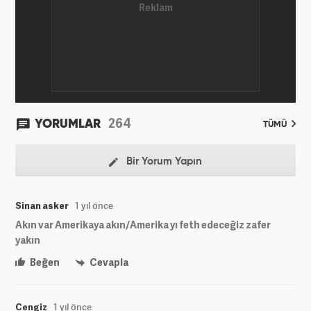
264
YORUMLAR
TÜMÜ
Bir Yorum Yapın
Sinan asker
1 yıl önce
Akın var Amerikaya akın/Amerika yı feth edeceğiz zafer
yakın
Beğen
Cevapla
Cengiz
1 yıl önce