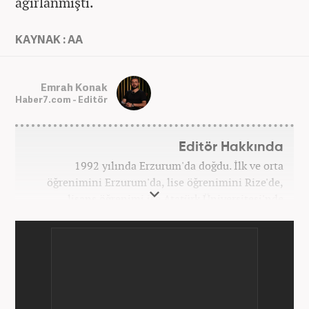
ağırlanmıştı.
KAYNAK : AA
Emrah Konak
Haber7.com - Editör
Editör Hakkında
1992 yılında Erzurum'da doğdu. İlk ve orta
öğrenimini Erzurum'da, lise öğrenimini Rize'de,
lisans öğrenimi ise Atatürk Üniversitesi'nde
tamamladı. Halihazırda Nevşehir Hacı Bektaş
Üniversitesi'nde yüksek lisans öğrenimine devam
ediyor. Meslek hayatına 2015 yılında başlayıp birçok
haber sitesi ve televizyon kanalında farklı
pozisyonlarda görev aldı. Şu an meslek hayatına
haber7.com'da "Editör" olarak devam ediyor.