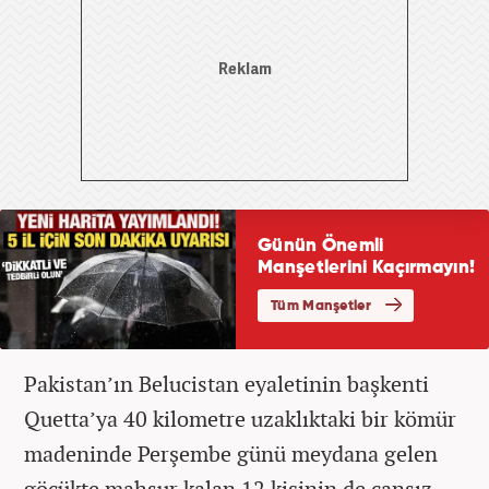
Pakistan’ın Belucistan eyaletinin başkenti
Quetta’ya 40 kilometre uzaklıktaki bir kömür
madeninde Perşembe günü meydana gelen
göçükte mahsur kalan 12 kişinin de cansız