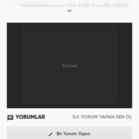
bölümünden mezun olan Fatih Yoncalık, yüksek
lisansını İstanbul Medeniyet Üniversitesi
Uluslararası İlişkiler bölümünde yaptı. Trakya
Üniversitesi Uluslararası İlişkiler bölümünde
doktora programına devam eden Fatih Yoncalık,
öğrenim hayatı boyunca muhtelif gazete ve
dergilerde bilhassa dünya gündemi ve Orta Doğu
üzerine çeşitli yayınlar yaptı. Meslek hayatına
AKŞAM Gazetesi’nde başlayan Yoncalık, Eylül
2024’ten bu yana Haber7.com’da “Dış Haberler
Editörü” olarak görev yapmaktadır.
YORUMLAR
İLK YORUM YAPAN SEN OL
Bir Yorum Yapın