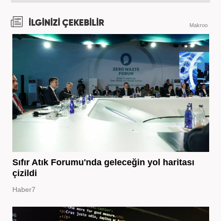
İLGİNİZİ ÇEKEBİLİR
Makroo
Sıfır Atık Forumu'nda geleceğin yol haritası
çizildi
Haber7