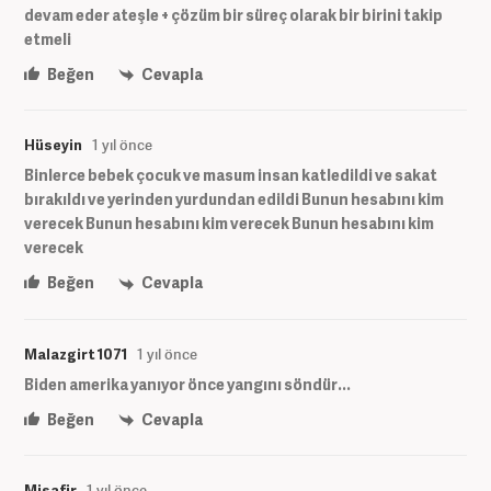
devam eder ateşle + çözüm bir süreç olarak bir birini takip
etmeli
Beğen
Cevapla
Hüseyin
1 yıl önce
Binlerce bebek çocuk ve masum insan katledildi ve sakat
bırakıldı ve yerinden yurdundan edildi Bunun hesabını kim
verecek Bunun hesabını kim verecek Bunun hesabını kim
verecek
Beğen
Cevapla
Malazgirt 1071
1 yıl önce
Biden amerika yanıyor önce yangını söndür...
Beğen
Cevapla
Misafir
1 yıl önce