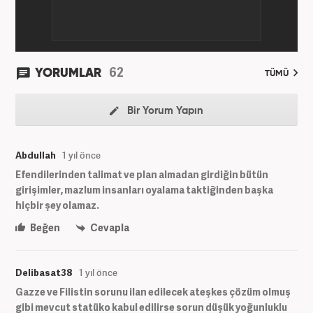
62
YORUMLAR
TÜMÜ
Bir Yorum Yapın
Abdullah
1 yıl önce
Efendilerinden talimat ve plan almadan girdiğin bütün
girişimler, mazlum insanları oyalama taktiğinden başka
hiçbir şey olamaz.
Beğen
Cevapla
Delibasat38
1 yıl önce
Gazze ve Filistin sorunu ilan edilecek ateşkes çözüm olmuş
gibi mevcut statüko kabul edilirse sorun düşük yoğunluklu