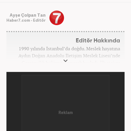
Ayşe Çolpan Tan
Haber7.com - Editör
Editör Hakkında
1990 yılında İstanbul’da doğdu. Meslek hayatına
Aydın Doğan Anadolu İletişim Meslek Lisesi’nde
Gazetecilik bölümü okuyarak başladı. İlk stajını
Hürriyet Gazetesi’nde yaptı. Üniversiteyi ise
İstanbul Üniversitesi Radyo Televizyon Yayımcılığı
bölümünde tamamladı. 2009 yılında Milliyet
Gazetesi’nde internet haberciliğine başladı. 15
senelik kariyerinde çok sayıda gazete, haber portalı
ve televizyon bulunmaktadır. Meslek hayatına
Haber7.com’da “Gündem Editörü” olarak devam
etmektedir. Evli ve 2 çocuk annesidir.