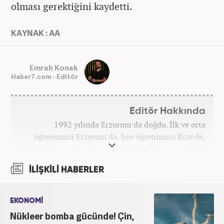
olması gerektiğini kaydetti.
KAYNAK : AA
Emrah Konak
Haber7.com - Editör
Editör Hakkında
1992 yılında Erzurum'da doğdu. İlk ve orta
öğrenimini Erzurum'da, lise öğrenimini Rize'de,
lisans öğrenimi ise Atatürk Üniversitesi'nde
tamamladı. Halihazırda Nevşehir Hacı Bektaş
İLİŞKİLİ HABERLER
Üniversitesi'nde yüksek lisans öğrenimine devam
ediyor. Meslek hayatına 2015 yılında başlayıp birçok
haber sitesi ve televizyon kanalında farklı
EKONOMİ
pozisyonlarda görev aldı. Şu an meslek hayatına
Nükleer bomba gücünde! Çin,
haber7.com'da "Editör" olarak devam ediyor.