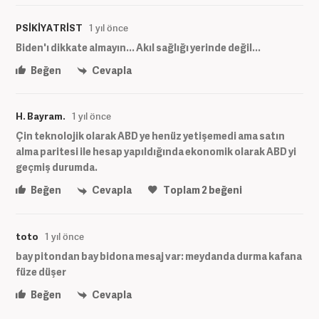
PSİKİYATRİST
1 yıl önce
Biden'ı dikkate almayın... Akıl sağlığı yerinde değil...
Beğen
Cevapla
H. Bayram.
1 yıl önce
Çin teknolojik olarak ABD ye henüz yetişemedi ama satın
alma paritesi ile hesap yapıldığında ekonomik olarak ABD yi
geçmiş durumda.
Beğen
Cevapla
Toplam
2
beğeni
toto
1 yıl önce
bay pitondan bay bidona mesaj var: meydanda durma kafana
füze düşer
Beğen
Cevapla