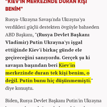
"KIEV'İN MERKEZİNDE DURAN KİŞİ
BENİM"
Rusya-Ukrayna Savaşı'nda Ukrayna'ya
verdikleri güçlü destekten övgüyle bahseden
ABD Başkanı,
"(Rusya Devlet Başkanı
Vladimir) Putin Ukrayna'yı işgal
ettiğinde Kiev'i birkaç günde ele
geçireceğini sanıyordu. Gerçek şu ki
savaşın başından beri
Kiev'in
merkezinde duran tek kişi benim, o
değil. Putin bunu hiç düşünmemişti.
"
diye konuştu.
Biden, Rusya Devlet Başkanı Putin'in Ukrayna