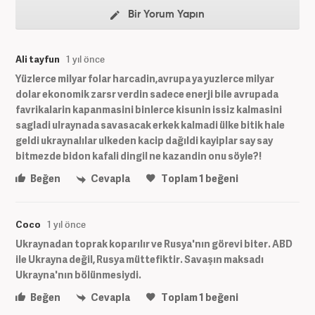
Bir Yorum Yapın
Ali tayfun
1 yıl önce
Yüzlerce milyar folar harcadin,avrupa ya yuzlerce milyar
dolar ekonomik zarsr verdin sadece enerji bile avrupada
favrikalarin kapanmasini binlerce kisunin issiz kalmasini
sagladi ulraynada savasacak erkek kalmadi ülke bitik hale
geldi ukraynalılar ulkeden kacip dağıldi kayiplar say say
bitmezde bidon kafali dingil ne kazandin onu söyle?!
Beğen
Cevapla
Toplam
1
beğeni
Coco
1 yıl önce
Ukraynadan toprak koparılır ve Rusya'nın görevi biter. ABD
ile Ukrayna değil, Rusya müttefiktir. Savaşın maksadı
Ukrayna'nın bölünmesiydi.
Beğen
Cevapla
Toplam
1
beğeni