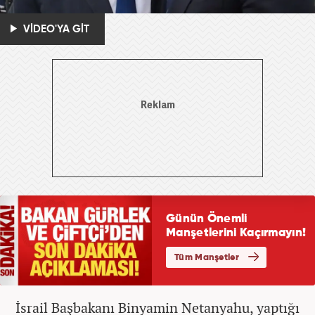
VİDEO'YA GİT
İsrail Başbakanı Binyamin Netanyahu, yaptığı