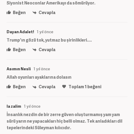
Siyonist Neoconlar Amerikayı da sömürüyor.
Beğen
Cevapla
Dayan Adalet!
1 yıl önce
Trump'ın gözü tok, yutmaz bu şirinlikleri....
Beğen
Cevapla
Asımın Nesli
1 yıl önce
Allah oyunları ayaklarına dolasın
Beğen
Cevapla
Toplam
1
beğeni
la zalim
1 yıl önce
İnsanlık nezdin de bir zerre güven oluşturmamış yam yam
sürü yarın ne yapacakları hiç belli olmaz. Tek anladıkları dil
tepelerindeki Süleyman kılıcıdır.