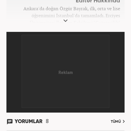
Editör Hakkında
Ankara'da doğan Özgür Bayrak, ilk, orta ve lise
öğrenimini İstanbul'da tamamladı. Erciyes
Üniversitesi İletişim Fakültesi "Gazetecilik"
bölümünden mezun oldu. Üniversite döneminde
çeşitli yerel gazetelerde muhabir ve editör olarak
görev aldı. Star.com'da internet editörü olarak
stajını tamamladıktan sonra Medya Takip
Merkezi'nde 3 yıl boyunca Gündem, Siyaset, Spor,
Ekonomi kategorilerinde haber ve SEO içerikleriyle
birlikte galeri ve video hazırladı. 2019'un Şubat
ayından bu yana ise Haber7.com'da Gündem Editörü
olarak habercilik kariyerine devam etmektedir.
8
YORUMLAR
TÜMÜ