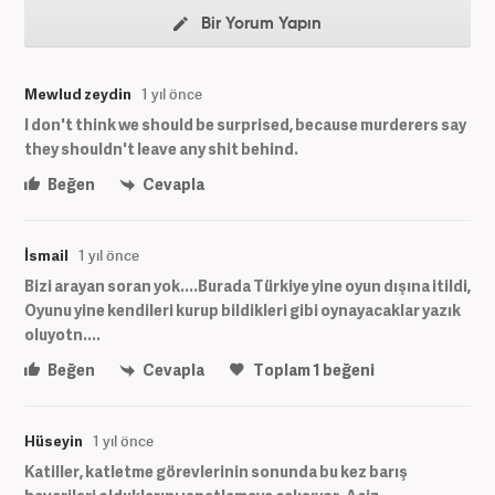
Bir Yorum Yapın
Mewlud zeydin
1 yıl önce
I don't think we should be surprised, because murderers say
they shouldn't leave any shit behind.
Beğen
Cevapla
İsmail
1 yıl önce
Bizi arayan soran yok....Burada Türkiye yine oyun dışına itildi,
Oyunu yine kendileri kurup bildikleri gibi oynayacaklar yazık
oluyotn....
Beğen
Cevapla
Toplam
1
beğeni
Hüseyin
1 yıl önce
Katiller, katletme görevlerinin sonunda bu kez barış