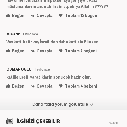
havarileri olduklarını ıspatlamaya çalışıyor. Aciz
müslümanları inandırabilirsiniz, peki ya Allah ' ı ??????
Beğen
Cevapla
Toplam
12
beğeni
Misafir
1 yıl önce
Vay katil kafir vay İsrail'den daha katilsin Blinken
Beğen
Cevapla
Toplam
7
beğeni
OSMANOGLU
1 yıl önce
katiller,sefil yaratiklarin sonu cok hazin olur.
Beğen
Cevapla
Toplam
4
beğeni
Daha fazla yorum görüntüle
İLGİNİZİ ÇEKEBİLİR
Makroo