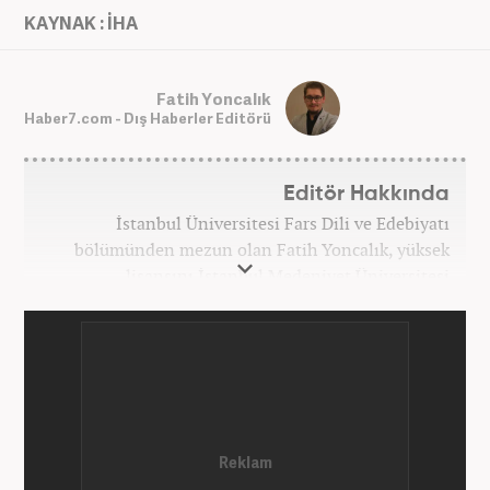
KAYNAK : İHA
Fatih Yoncalık
Haber7.com - Dış Haberler Editörü
Editör Hakkında
İstanbul Üniversitesi Fars Dili ve Edebiyatı
bölümünden mezun olan Fatih Yoncalık, yüksek
lisansını İstanbul Medeniyet Üniversitesi
Uluslararası İlişkiler bölümünde yaptı. Trakya
Üniversitesi Uluslararası İlişkiler bölümünde
doktora programına devam eden Fatih Yoncalık,
öğrenim hayatı boyunca muhtelif gazete ve
dergilerde bilhassa dünya gündemi ve Orta Doğu
üzerine çeşitli yayınlar yaptı. Meslek hayatına
AKŞAM Gazetesi’nde başlayan Yoncalık, Eylül
2024’ten bu yana Haber7.com’da “Dış Haberler