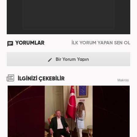
Editörü” olarak görev yapmaktadır.
YORUMLAR
İLK YORUM YAPAN SEN OL
Bir Yorum Yapın
İLGİNİZİ ÇEKEBİLİR
Makroo