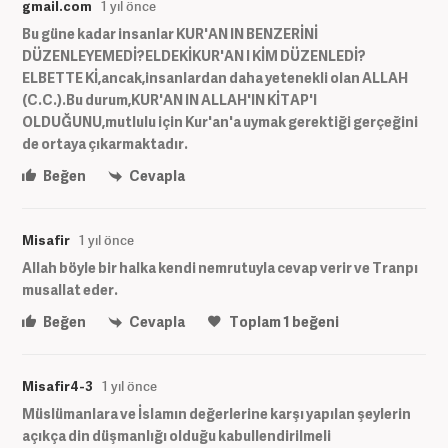
gmail.com
1 yıl önce
Bu güne kadar insanlar KUR'AN IN BENZERİNİ
DÜZENLEYEMEDİ?ELDEKİKUR'AN I KİM DÜZENLEDİ?
ELBETTE Kİ,ancak,insanlardan daha yetenekli olan ALLAH
(C.C.).Bu durum,KUR'AN IN ALLAH'IN KİTAP'I
OLDUĞUNU,mutlulu için Kur'an'a uymak gerektiği gerçeğini
de ortaya çıkarmaktadır.
Beğen
Cevapla
Misafir
1 yıl önce
Allah böyle bir halka kendi nemrutuyla cevap verir ve Tranpı
musallat eder.
Beğen
Cevapla
Toplam
1
beğeni
Misafir4-3
1 yıl önce
Müslümanlara ve İslamın değerlerine karşı yapılan şeylerin
açıkça din düşmanlığı olduğu kabullendirilmeli