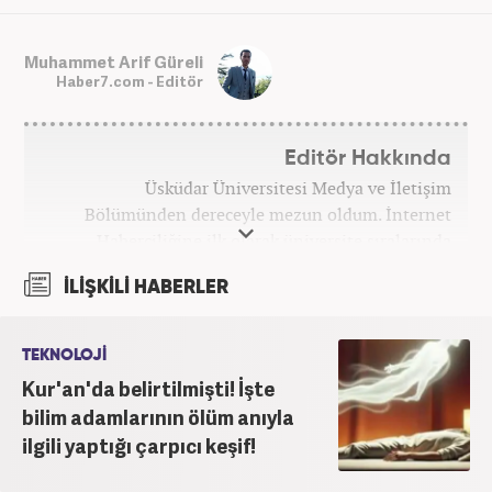
Muhammet Arif Güreli
Haber7.com - Editör
Editör Hakkında
Üsküdar Üniversitesi Medya ve İletişim
Bölümünden dereceyle mezun oldum. İnternet
Haberciliğine ilk olarak üniversite sıralarında
kurduğum internet haber sitesiyle başladım.
İLİŞKİLİ HABERLER
Kurduğum sitede 1 yıl kadar sağlık, spor ve kültür
kategorilerinde röportaj, özel haber ve analiz
yazıları yazdım. 2022 yılından bu yana Haber7
TEKNOLOJİ
bünyesinde başlıca gündem, siyaset, dünya,
Kur'an'da belirtilmişti! İşte
ekonomi kategorileri olmak üzere çok sayıda haber,
bilim adamlarının ölüm anıyla
grafik ve video hazırladım. Kariyerime Haber7'de
ilgili yaptığı çarpıcı keşif!
gündem editörü olarak devam etmekteyim.