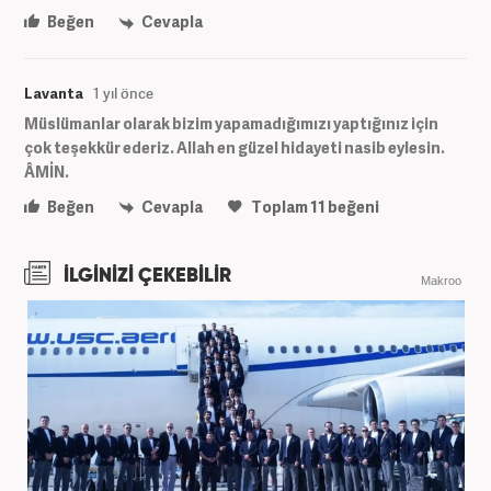
Beğen
Cevapla
Lavanta
1 yıl önce
Müslümanlar olarak bizim yapamadığımızı yaptığınız için
çok teşekkür ederiz. Allah en güzel hidayeti nasib eylesin.
ÂMİN.
Beğen
Cevapla
Toplam
11
beğeni
İLGİNİZİ ÇEKEBİLİR
Makroo