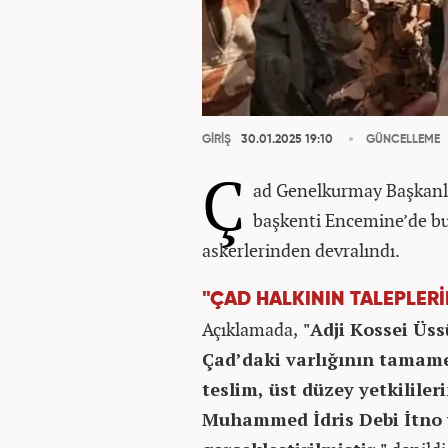
GİRİŞ
30.01.2025 19:10
GÜNCELLEME
Ç
ad Genelkurmay Başkanlı
başkenti Encemine’de bu
askerlerinden devralındı.
"ÇAD HALKININ TALEPLER
Açıklamada,
"Adji Kossei Üss
Çad’daki varlığının tamame
teslim, üst düzey yetkilile
Muhammed İdris Debi İtno v