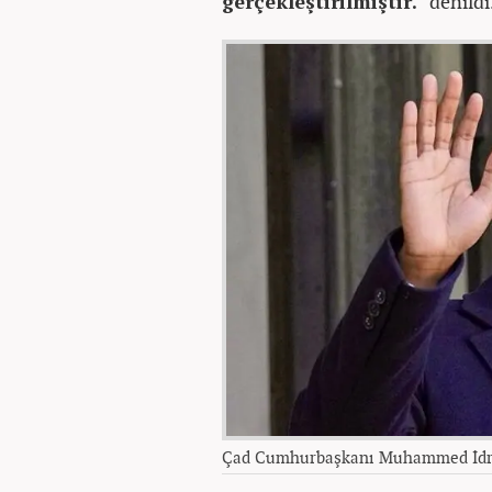
gerçekleştirilmiştir."
denildi
Çad Cumhurbaşkanı Muhammed İdri