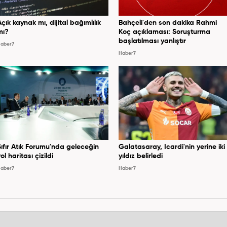
Açık kaynak mı, dijital bağımlılık
Bahçeli'den son dakika Rahmi
mı?
Koç açıklaması: Soruşturma
başlatılması yanlıştır
aber7
Haber7
Sıfır Atık Forumu'nda geleceğin
Galatasaray, Icardi'nin yerine iki
ol haritası çizildi
yıldız belirledi
aber7
Haber7