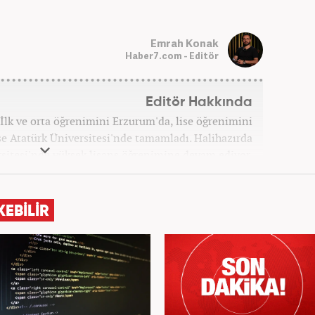
Emrah Konak
Haber7.com - Editör
Editör Hakkında
İlk ve orta öğrenimini Erzurum'da, lise öğrenimini
ise Atatürk Üniversitesi'nde tamamladı. Halihazırda
sitesi'nde yüksek lisans öğrenimine devam ediyor.
aşlayıp birçok haber sitesi ve televizyon kanalında
 aldı. Şu an meslek hayatına haber7.com'da "Editör"
olarak devam ediyor.
KEBİLİR