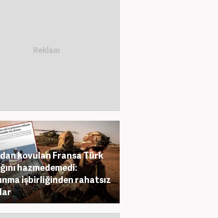
dan kovulan Fransa Türk
ığını hazmedemedi:
nma işbirliğinden rahatsız
lar