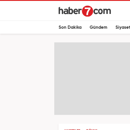
Son Dakika
Gündem
Siyase