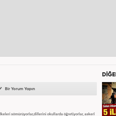
DİĞE
Bir Yorum Yapın
keleri sömürüyorlar,dillerini okullarda öğretiyorlar, askerî