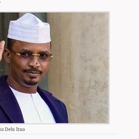
.
s Debi İtno