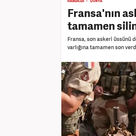
HABERLER
DÜNYA
Fransa'nın as
tamamen silin
Fransa, son askeri üssünü 
varlığına tamamen son verd