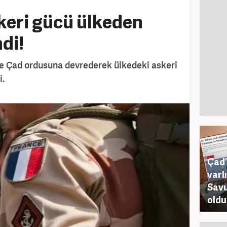
keri gücü ülkeden
di!
de Çad ordusuna devrederek ülkedeki askeri
i.
Çad’
varl
Savu
oldu