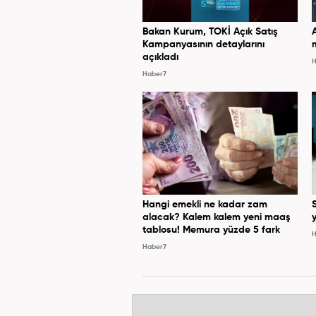
Bakan Kurum, TOKİ Açık Satış
Kampanyasının detaylarını
açıkladı
H
Haber7
Hangi emekli ne kadar zam
alacak? Kalem kalem yeni maaş
y
tablosu! Memura yüzde 5 fark
H
Haber7