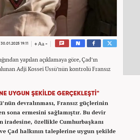
30.01.2025 19:11
ğından yapılan açıklamaya göre, Çad’ın
lunan Adji Kossei Üssü’nün kontrolü Fransız
İNE UYGUN ŞEKİLDE GERÇEKLEŞTİ"
ü’nün devralınması, Fransız güçlerinin
n sona ermesini sağlamıştır. Bu devir
rin iradesine, özellikle Cumhurbaşkanı
e Çad halkının taleplerine uygun şekilde