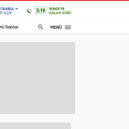
STANBUL
İKİNDİ'YE
3:19
8°
AÇIK
KALAN SÜRE
mi İlanlar
MENÜ