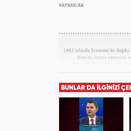
KAYNAK:
AA
1992 yılında Erzurum'da doğdu. 
Rize'de, lisans öğrenimi 
Nevşehir Hacı Bektaş Üniver
Meslek hayatına 2015 yılında b
farklı pozisyonlarda görev
BUNLAR DA İLGİNİZİ ÇE