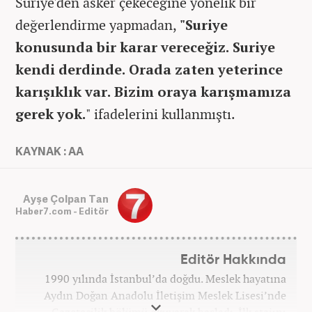
Suriye'den asker çekeceğine yönelik bir
değerlendirme yapmadan,
"Suriye
konusunda bir karar vereceğiz. Suriye
kendi derdinde. Orada zaten yeterince
karışıklık var. Bizim oraya karışmamıza
gerek yok.
" ifadelerini kullanmıştı.
KAYNAK : AA
Ayşe Çolpan Tan
Haber7.com - Editör
Editör Hakkında
1990 yılında İstanbul’da doğdu. Meslek hayatına
Aydın Doğan Anadolu İletişim Meslek Lisesi’nde
Gazetecilik bölümü okuyarak başladı. İlk stajını