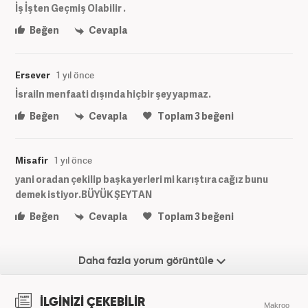
İş İşten Geçmiş Olabilir .
Beğen
Cevapla
Ersever
1 yıl önce
İsrailn menfaati dışında hiçbir şey yapmaz.
Beğen
Cevapla
Toplam
3
beğeni
Misafir
1 yıl önce
yani oradan çekilip başka yerleri mi karıştıra cağız bunu
demek istiyor.BÜYÜK ŞEYTAN
Beğen
Cevapla
Toplam
3
beğeni
Daha fazla yorum görüntüle
İLGİNİZİ ÇEKEBİLİR
Makroo