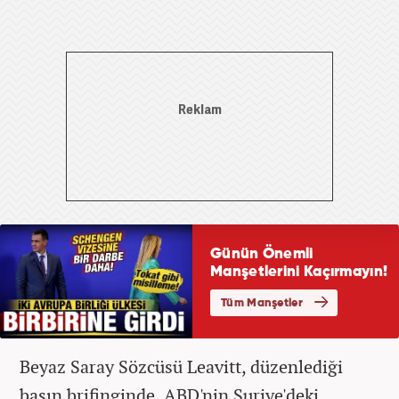
Beyaz Saray Sözcüsü Leavitt, düzenlediği
basın brifinginde, ABD'nin Suriye'deki