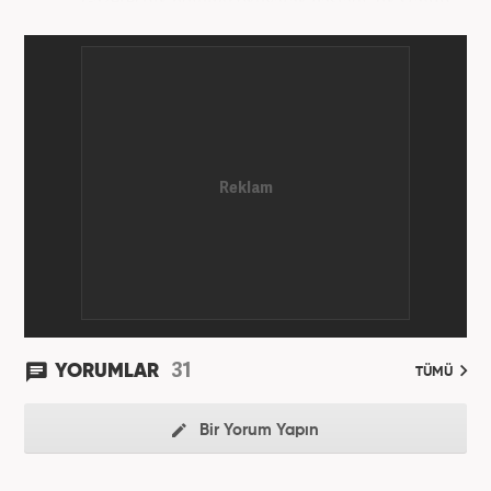
Hürriyet Gazetesi’nde yaptı. Üniversiteyi ise
İstanbul Üniversitesi Radyo Televizyon Yayımcılığı
bölümünde tamamladı. 2009 yılında Milliyet
Gazetesi’nde internet haberciliğine başladı. 15
senelik kariyerinde çok sayıda gazete, haber portalı
ve televizyon bulunmaktadır. Meslek hayatına
Haber7.com’da “Gündem Editörü” olarak devam
etmektedir. Evli ve 2 çocuk annesidir.
31
YORUMLAR
TÜMÜ
Bir Yorum Yapın