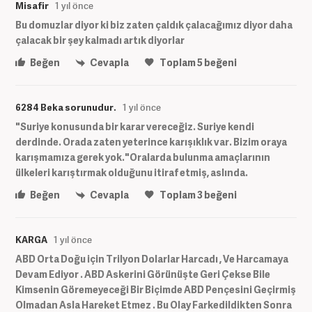
Misafir
1 yıl önce
Bu domuzlar diyor ki biz zaten çaldık çalacağımız diyor daha
çalacak bir şey kalmadı artık diyorlar
Beğen
Cevapla
Toplam
5
beğeni
6284 Beka sorunudur.
1 yıl önce
"Suriye konusunda bir karar vereceğiz. Suriye kendi
derdinde. Orada zaten yeterince karışıklık var. Bizim oraya
karışmamıza gerek yok."Oralarda bulunma amaçlarının
ülkeleri karıştırmak olduğunu itiraf etmiş, aslında.
Beğen
Cevapla
Toplam
3
beğeni
KARGA
1 yıl önce
ABD Orta Doğu için Trilyon Dolarlar Harcadı , Ve Harcamaya
Devam Ediyor . ABD Askerini Görünüşte Geri Çekse Bile
Kimsenin Göremeyeceği Bir Biçimde ABD Pençesini Geçirmiş
Olmadan Asla Hareket Etmez . Bu Olay Farkedildikten Sonra