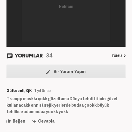
34
YORUMLAR
TÜMÜ
Bir Yorum Yapın
Gültepeli,BjK
1 yıl önce
Trampp maskkı çokk güzell ama Dünya tehditii için güzel
kullanacakk enn stırejik yerlerde budaa çookk büyük
tehlikee adammdaa yookk yokk
Beğen
Cevapla