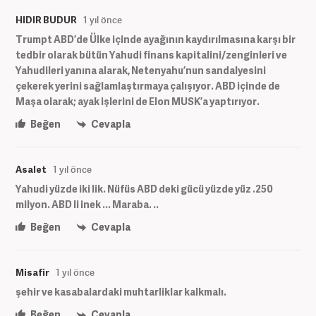
HIDIR BUDUR
1 yıl önce
Trumpt ABD’de Ülke içinde ayağının kaydırılmasına karşı bir
tedbir olarak bütün Yahudi finans kapitalini/zenginleri ve
Yahudileri yanına alarak, Netenyahu’nun sandalyesini
çekerek yerini sağlamlaştırmaya çalışıyor. ABD içinde de
Maşa olarak; ayak işlerini de Elon MUSK’a yaptırıyor.
Beğen
Cevapla
Asalet
1 yıl önce
Yahudi yüzde iki lik. Nüfüs ABD deki gücü yüzde yüz .250
milyon. ABD li inek ... Maraba. ..
Beğen
Cevapla
Misafir
1 yıl önce
şehir ve kasabalardaki muhtarliklar kalkmalı.
Beğen
Cevapla