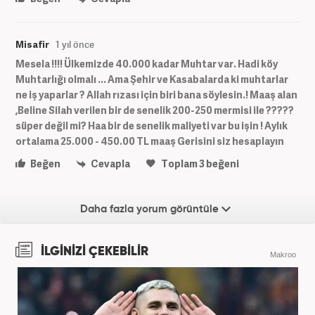
Misafir
1 yıl önce
Mesela !!!! Ülkemizde 40.000 kadar Muhtar var. Hadi köy
Muhtarlığı olmalı ... Ama Şehir ve Kasabalarda ki muhtarlar
ne iş yaparlar ? Allah rızası için biri bana söylesin.! Maaş alan
,Beline Silah verilen bir de senelik 200-250 mermisi ile ?????
süper değil mi? Haa bir de senelik maliyeti var bu işin ! Aylık
ortalama 25.000 - 450.00 TL maaş Gerisini siz hesaplayın
Beğen
Cevapla
Toplam
3
beğeni
Daha fazla yorum görüntüle
İLGİNİZİ ÇEKEBİLİR
Makroo