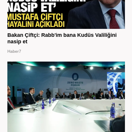
Bakan Çiftçi: Rabb'im bana Kudüs Valiliğini
nasip et
Haber7