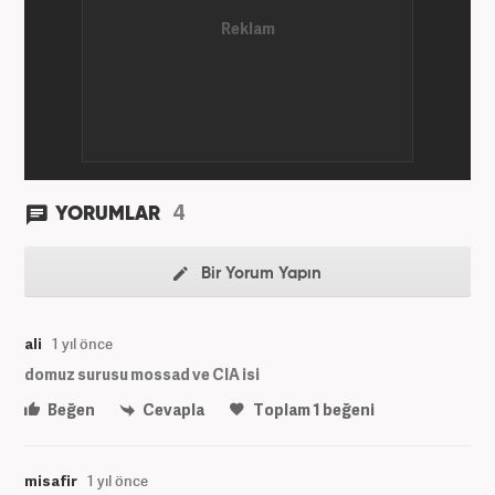
4
YORUMLAR
Bir Yorum Yapın
ali
1 yıl önce
domuz surusu mossad ve CIA isi
Beğen
Cevapla
Toplam
1
beğeni
misafir
1 yıl önce