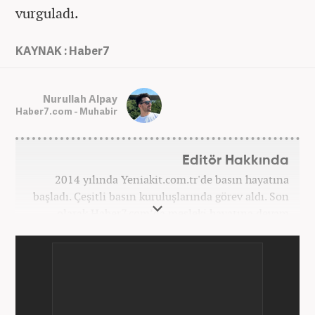
vurguladı.
KAYNAK : Haber7
Nurullah Alpay
Haber7.com - Muhabir
Editör Hakkında
2014 yılında Yeniakit.com.tr'de basın hayatına
başladı. Çeşitli basın kuruluşlarında görev aldı. Son
olarak Haber7.com’da mesleki hayatına devam
etmektedir.