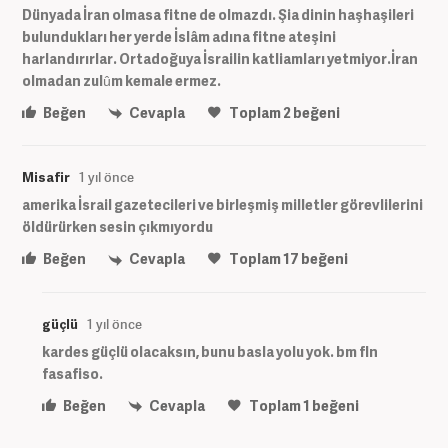
Dünyada İran olmasa fitne de olmazdı. Şia dinin haşhaşileri
bulundukları her yerde İslâm adına fitne ateşini
harlandırırlar. Ortadoğuya İsrailin katliamları yetmiyor.İran
olmadan zulûm kemale ermez.
Beğen
Cevapla
Toplam
2
beğeni
Misafir
1 yıl önce
amerika İsrail gazetecileri ve birleşmiş milletler görevlilerini
öldürürken sesin çıkmıyordu
Beğen
Cevapla
Toplam
17
beğeni
güçlü
1 yıl önce
kardes güçlü olacaksın, bunu basla yolu yok. bm fln
fasafiso.
Beğen
Cevapla
Toplam
1
beğeni