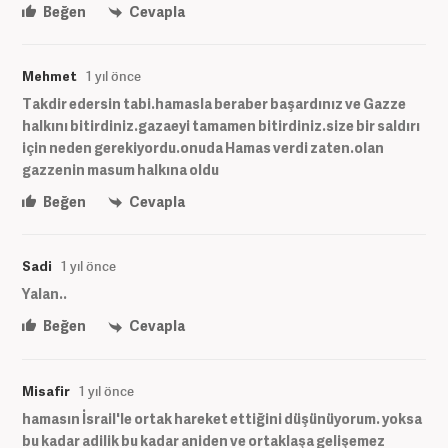
Beğen
Cevapla
Mehmet
1 yıl önce
Takdir edersin tabi.hamasla beraber başardınız ve Gazze
halkını bitirdiniz.gazaeyi tamamen bitirdiniz.size bir saldırı
için neden gerekiyordu.onuda Hamas verdi zaten.olan
gazzenin masum halkına oldu
Beğen
Cevapla
Sadi
1 yıl önce
Yalan..
Beğen
Cevapla
Misafir
1 yıl önce
hamasın İsrail'le ortak hareket ettiğini düşünüyorum. yoksa
bu kadar adilik bu kadar aniden ve ortaklaşa gelişemez