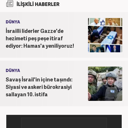
İLİŞKİLİ HABERLER
mezun olmasının hemen ardından vatani görevini
tamamlayarak iş hayatına giriş yaptı. 2015 yılında
yeniakit.com.tr'de internet editörlüğü görevine
DÜNYA
başladı. Burada 7 yıl süren görevinin ardından 2022
İsrailli liderler Gazze'de
yılında Haber7.com'da özel haber editörü olarak
hezimeti peş peşe itiraf
göreve başladı ve çalışmalarına devam ediyor.
ediyor: Hamas'a yeniliyoruz!
DÜNYA
Savaş İsrail'in içine taşındı:
Siyasi ve askeri bürokrasiyi
sallayan 10. istifa