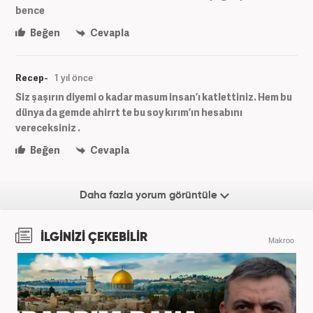
bence
Beğen
Cevapla
Recep-
1 yıl önce
Siz şaşırın diyemi o kadar masum insan’ı katlettiniz. Hem bu
dünya da gemde ahirrt te bu soy kırım’ın hesabını
vereceksiniz .
Beğen
Cevapla
Daha fazla yorum görüntüle
İLGİNİZİ ÇEKEBİLİR
Makroo