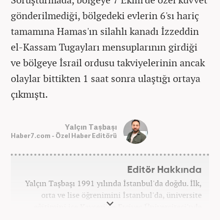
gönderilmediği, bölgedeki evlerin 6'sı hariç
tamamına Hamas'ın silahlı kanadı İzzeddin
el-Kassam Tugayları mensuplarının girdiği
ve bölgeye İsrail ordusu takviyelerinin ancak
olaylar bittikten 1 saat sonra ulaştığı ortaya
çıkmıştı.
Yalçın Taşbaşı
Haber7.com - Özel Haber Editörü
Editör Hakkında
Yalçın Taşbaşı 1991 yılında İstanbul'da doğdu. İlk,
orta ve lise öğrenimini İstanbul'da, üniversite
eğitimini ise Kayseri'de Erciyes Üniversitesi'nde
tamamladı. 2014 yılında gazetecilik bölümünden