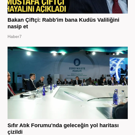
Bakan Çiftçi: Rabb'im bana Kudüs Valiliğini
nasip et
Haber7
Sıfır Atık Forumu'nda geleceğin yol haritası
çizildi