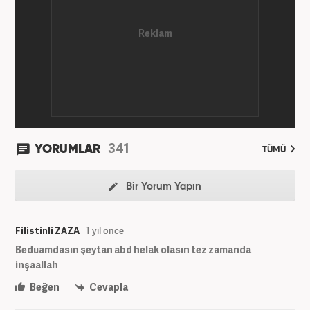
ekonomi kategorileri olmak üzere çok sayıda haber,
grafik ve video hazırladım. Kariyerime Haber7'de
gündem editörü olarak devam etmekteyim.
341
YORUMLAR
TÜMÜ
Bir Yorum Yapın
Filistinli ZAZA
1 yıl önce
Beduamdasın şeytan abd helak olasın tez zamanda
inşaallah
Beğen
Cevapla