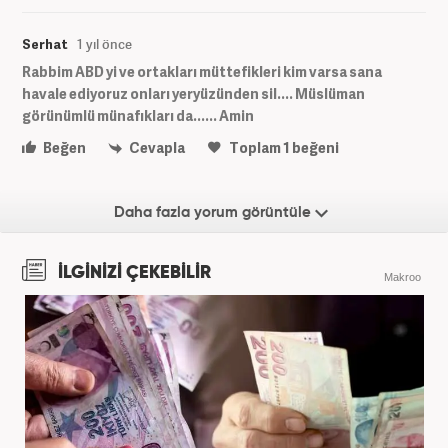
Serhat
1 yıl önce
Rabbim ABD yi ve ortakları müttefikleri kim varsa sana
havale ediyoruz onları yeryüzünden sil.... Müslüman
görünümlü münafıkları da...... Amin
Beğen
Cevapla
Toplam
1
beğeni
Daha fazla yorum görüntüle
İLGİNİZİ ÇEKEBİLİR
Makroo