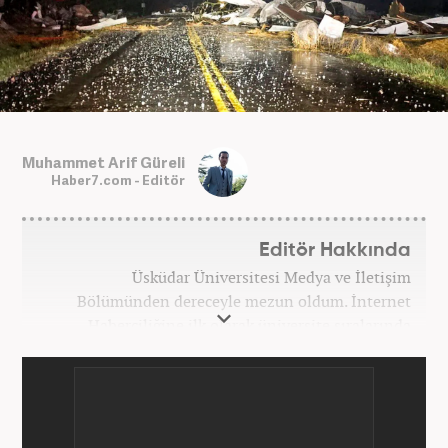
Muhammet Arif Güreli
Haber7.com - Editör
Editör Hakkında
Üsküdar Üniversitesi Medya ve İletişim
Bölümünden dereceyle mezun oldum. İnternet
Haberciliğine ilk olarak üniversite sıralarında
kurduğum internet haber sitesiyle başladım.
Kurduğum sitede 1 yıl kadar sağlık, spor ve kültür
kategorilerinde röportaj, özel haber ve analiz
yazıları yazdım. 2022 yılından bu yana Haber7
bünyesinde başlıca gündem, siyaset, dünya,