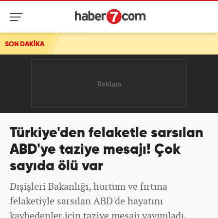
ı
SON DAKİKA
Türkiye'den felaketle sarsılan
ABD'ye taziye mesajı! Çok
sayıda ölü var
Dışişleri Bakanlığı, hortum ve fırtına
felaketiyle sarsılan ABD'de hayatını
kaybedenler için taziye mesajı yayımladı.