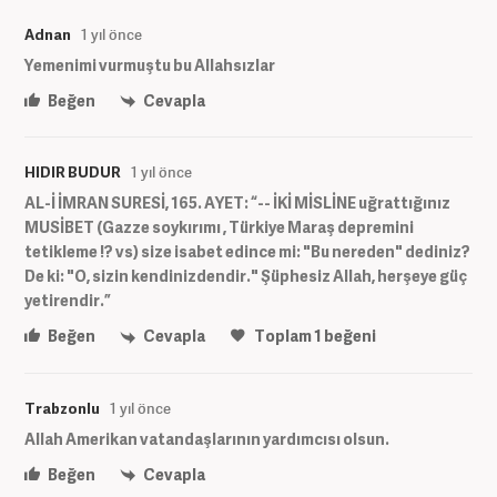
Adnan
1 yıl önce
Yemenimi vurmuştu bu Allahsızlar
Beğen
Cevapla
HIDIR BUDUR
1 yıl önce
AL-İ İMRAN SURESİ, 165. AYET: “-- İKİ MİSLİNE uğrattığınız
MUSİBET (Gazze soykırımı , Türkiye Maraş depremini
tetikleme !? vs) size isabet edince mi: "Bu nereden" dediniz?
De ki: "O, sizin kendinizdendir." Şüphesiz Allah, herşeye güç
yetirendir.”
Beğen
Cevapla
Toplam
1
beğeni
Trabzonlu
1 yıl önce
Allah Amerikan vatandaşlarının yardımcısı olsun.
Beğen
Cevapla