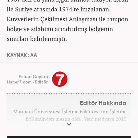
ile Suriye arasında 1974'te imzalanan
Kuvvetlerin Çekilmesi Anlaşması ile tampon
bölge ve silahtan arındırılmış bölgenin
sınırları belirlenmişti.
KAYNAK : AA
Erhan Ceylan
Haber7.com - Editör
Editör Hakkında
Marmara Üniversitesi İşletme Fakültesi'nin İşletme
bölümünden mezun oldu. Yeni medyaya 2015
yılında adım attı. Yakın siyasi tarih, yönetim ve
politik süreçlere olan ilgisi bu mesleğe