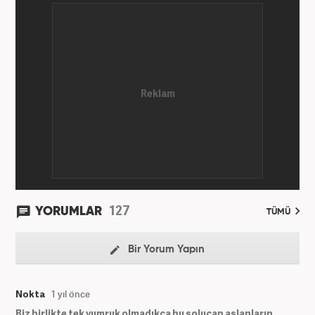
başlamasındaki en önemli etken oldu. Sırasıyla Star,
Güneş, Akşam ve A Haber'de gündem ve politika
editörlüğü görevinde bulundu. Her türlü
dezenformasyonun olduğu, Hakikat ötesi siyasetin
(Post truth politics) yaşandığı günümüz dünyasında,
tahrif edilen olguları savunmak, temiz bilgi
aktarımına yardımcı olmak ve kamuoyunun dijital-
medya okuryazarlığını geliştirmek üzere çaba
gösteriyor. Dijital medya kariyeri Haber 7'de devam
etmektedir.
127
YORUMLAR
TÜMÜ
Bir Yorum Yapın
Nokta
1 yıl önce
Biz birlikte tek yumruk olmadıkça bu solucan aslanların