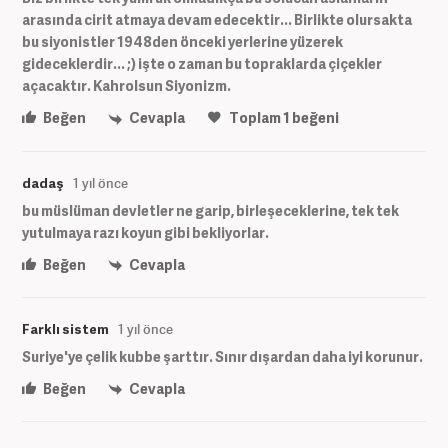
arasında cirit atmaya devam edecektir... Birlikte olursakta
bu siyonistler 1948den önceki yerlerine yüzerek
gideceklerdir... ;) işte o zaman bu topraklarda çiçekler
açacaktır. Kahrolsun Siyonizm.
Beğen
Cevapla
Toplam
1
beğeni
dadaş
1 yıl önce
bu müslüman devletler ne garip, birleşeceklerine, tek tek
yutulmaya razı koyun gibi bekliyorlar.
Beğen
Cevapla
Farklı sistem
1 yıl önce
Suriye'ye çelik kubbe şarttır. Sınır dışardan daha iyi korunur.
Beğen
Cevapla