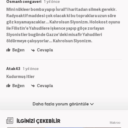
Osmanlı cengaveri
1 yıl önce
Mini nükleer bomba yapıp İsrail'i haritadan silmek gerekir.
Radyoaktif maddesi çok olacak ki bu topraklara uzun süre
göz koyamayacaklar... Kahrolsun Siyonizm. Holokost oyunu
ile Filistin'e Yahudilere işkence yapıp göçe zorlayan
Siyonistler bugünde Gazze'deki misafir Yahudileri
öldürmeye çalışıyorlar... Kahrolsun Siyonizm.
Beğen
Cevapla
Atak43
1 yıl önce
Kudurmuş itler
Beğen
Cevapla
Daha fazla yorum görüntüle
İLGİNİZİ ÇEKEBİLİR
Makroo